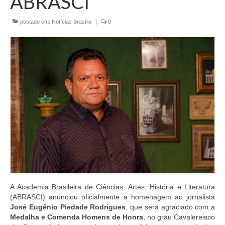
ABRASCI
Currículo
postado em:
Notícias Brasília
|
0
A Academia Brasileira de Ciências, Artes, História e Literatura
(ABRASCI) anunciou oficialmente a homenagem ao jornalista
José Eugênio Piedade Rodrigues
, que será agraciado com a
Medalha e Comenda Homens de Honra
, no grau Cavalereisco