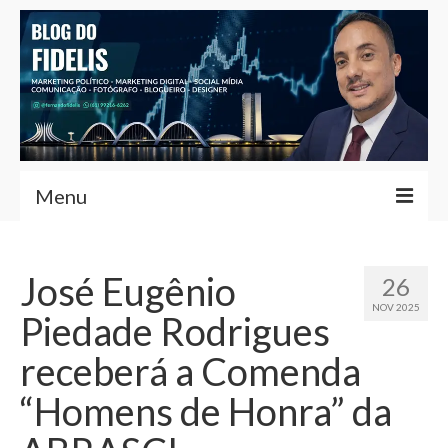
Menu
Home
José Eugênio
26
Fernando Fidelis
NOV 2025
Piedade Rodrigues
Café com Fidelis
receberá a Comenda
Notícias Brasília
“Homens de Honra” da
Contato