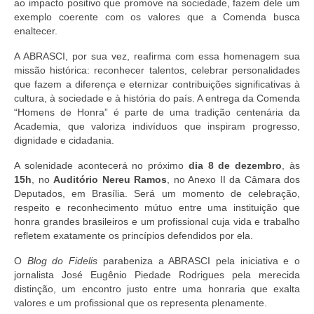
ao impacto positivo que promove na sociedade, fazem dele um
exemplo coerente com os valores que a Comenda busca
enaltecer.
A ABRASCI, por sua vez, reafirma com essa homenagem sua
missão histórica: reconhecer talentos, celebrar personalidades
que fazem a diferença e eternizar contribuições significativas à
cultura, à sociedade e à história do país. A entrega da Comenda
“Homens de Honra” é parte de uma tradição centenária da
Academia, que valoriza indivíduos que inspiram progresso,
dignidade e cidadania.
A solenidade acontecerá no próximo
dia 8 de dezembro
, às
15h
, no
Auditório Nereu Ramos
, no Anexo II da Câmara dos
Deputados, em Brasília. Será um momento de celebração,
respeito e reconhecimento mútuo entre uma instituição que
honra grandes brasileiros e um profissional cuja vida e trabalho
refletem exatamente os princípios defendidos por ela.
O
Blog do Fidelis
parabeniza a ABRASCI pela iniciativa e o
jornalista José Eugênio Piedade Rodrigues pela merecida
distinção, um encontro justo entre uma honraria que exalta
valores e um profissional que os representa plenamente.