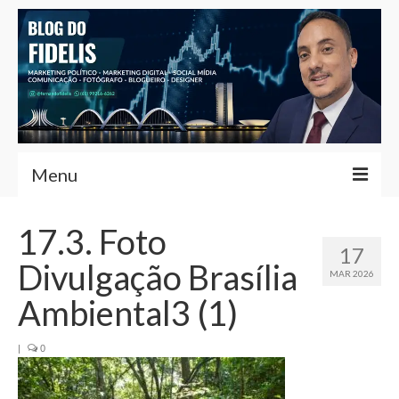
Menu
Home
17.3. Foto
17
Fernando Fidelis
Divulgação Brasília
MAR 2026
Café com Fidelis
Ambiental3 (1)
Notícias Brasília
|
0
Contato