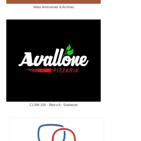
Velas Artesanais & Aromas
CLSW 100 - Bloco A - Sudoeste