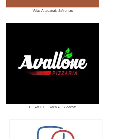
Velas Artesanais & Aromas
CLSW 100 - Bloco A - Sudoeste