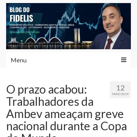
Menu
Home
O prazo acabou:
12
Fernando Fidelis
MAIO 2014
Trabalhadores da
Café com Fidelis
Ambev ameaçam greve
Notícias Brasília
nacional durante a Copa
Contato