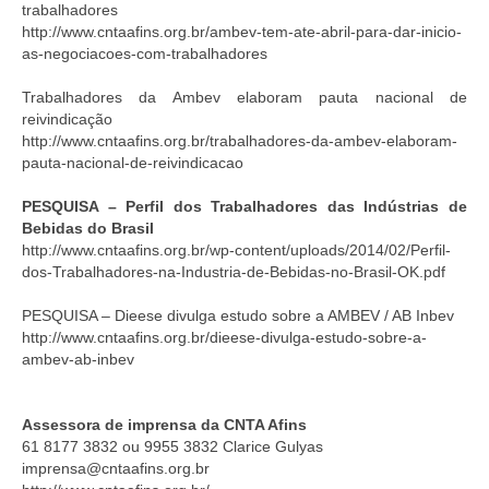
trabalhadores
http://www.cntaafins.org.br/ambev-tem-ate-abril-para-dar-inicio-
as-negociacoes-com-trabalhadores
Trabalhadores da Ambev elaboram pauta nacional de
reivindicação
http://www.cntaafins.org.br/trabalhadores-da-ambev-elaboram-
pauta-nacional-de-reivindicacao
PESQUISA – Perfil dos Trabalhadores das Indústrias de
Bebidas do Brasil
http://www.cntaafins.org.br/wp-content/uploads/2014/02/Perfil-
dos-Trabalhadores-na-Industria-de-Bebidas-no-Brasil-OK.pdf
PESQUISA – Dieese divulga estudo sobre a AMBEV / AB Inbev
http://www.cntaafins.org.br/dieese-divulga-estudo-sobre-a-
ambev-ab-inbev
Assessora de imprensa da CNTA Afins
61 8177 3832 ou 9955 3832 Clarice Gulyas
imprensa@cntaafins.org.br