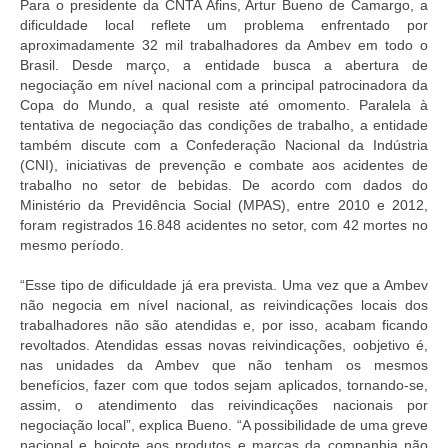
Para o presidente da CNTA Afins, Artur Bueno de Camargo, a
dificuldade local reflete um problema enfrentado por
aproximadamente 32 mil trabalhadores da Ambev em todo o
Brasil. Desde março, a entidade busca a abertura de
negociação em nível nacional com a principal patrocinadora da
Copa do Mundo, a qual resiste até omomento. Paralela à
tentativa de negociação das condições de trabalho, a entidade
também discute com a Confederação Nacional da Indústria
(CNI), iniciativas de prevenção e combate aos acidentes de
trabalho no setor de bebidas. De acordo com dados do
Ministério da Previdência Social (MPAS), entre 2010 e 2012,
foram registrados 16.848 acidentes no setor, com 42 mortes no
mesmo período.
“Esse tipo de dificuldade já era prevista. Uma vez que a Ambev
não negocia em nível nacional, as reivindicações locais dos
trabalhadores não são atendidas e, por isso, acabam ficando
revoltados. Atendidas essas novas reivindicações, oobjetivo é,
nas unidades da Ambev que não tenham os mesmos
benefícios, fazer com que todos sejam aplicados, tornando-se,
assim, o atendimento das reivindicações nacionais por
negociação local”, explica Bueno. “A possibilidade de uma greve
nacional e boicote aos produtos e marcas da companhia não