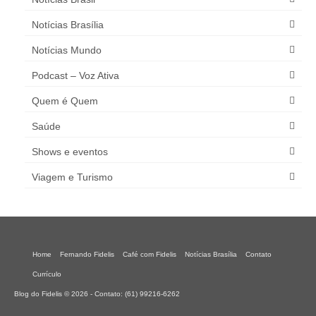
Notícias Brasília
Notícias Mundo
Podcast – Voz Ativa
Quem é Quem
Saúde
Shows e eventos
Viagem e Turismo
Home
Fernando Fidelis
Café com Fidelis
Notícias Brasília
Contato
Currículo
Blog do Fidelis © 2026 - Contato: (61) 99216-6262