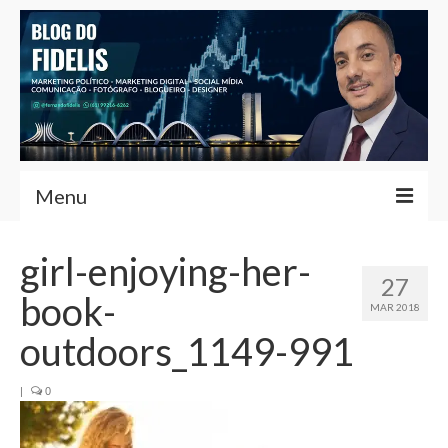
Menu
Home
girl-enjoying-her-
27
Fernando Fidelis
book-
MAR 2018
Café com Fidelis
outdoors_1149-991
Notícias Brasília
|
0
Contato