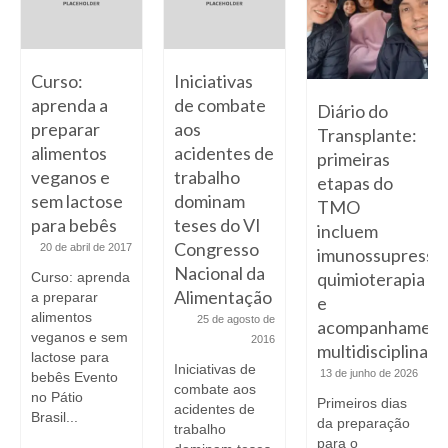
Curso:
Iniciativas
aprenda a
de combate
Diário do
preparar
aos
Transplante:
alimentos
acidentes de
primeiras
veganos e
trabalho
etapas do
sem lactose
dominam
TMO
para bebês
teses do VI
incluem
Congresso
20 de abril de 2017
o
imunossupressã
Nacional da
quimioterapia
Curso: aprenda
Alimentação
a preparar
e
alimentos
25 de agosto de
acompanhament
veganos e sem
2016
multidisciplinar
lactose para
Iniciativas de
13 de junho de 2026
bebês Evento
combate aos
no Pátio
Primeiros dias
acidentes de
Brasil...
da preparação
trabalho
para o