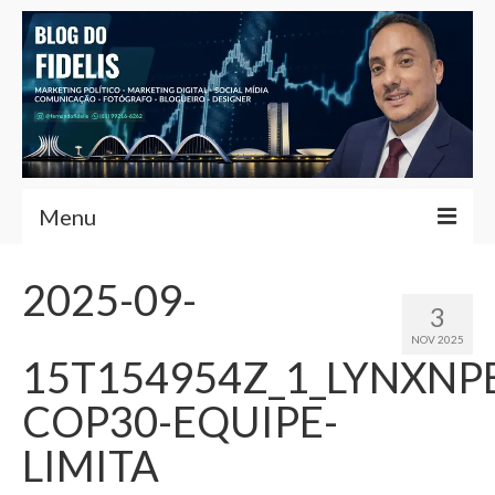
Menu
Home
2025-09-
3
Fernando Fidelis
NOV 2025
15T154954Z_1_LYNXNP
Café com Fidelis
COP30-EQUIPE-
Notícias Brasília
LIMITA
Contato