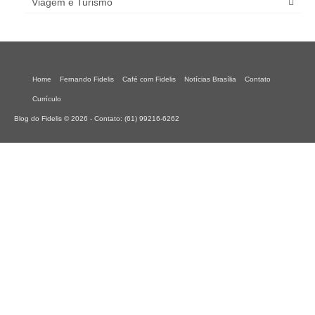
Viagem e Turismo
Home
Fernando Fidelis
Café com Fidelis
Notícias Brasília
Contato
Currículo
Blog do Fidelis © 2026 - Contato: (61) 99216-6262