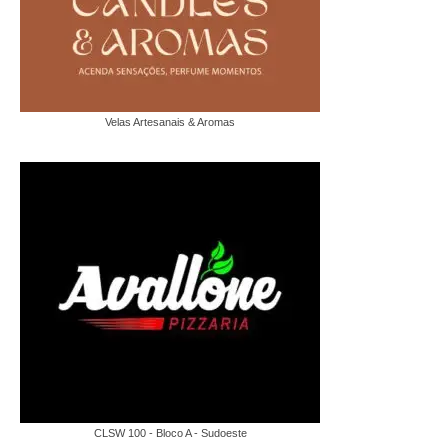
Velas Artesanais & Aromas
CLSW 100 - Bloco A - Sudoeste