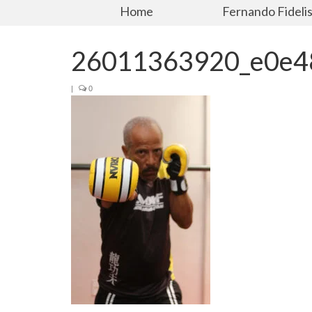
Home
Fernando Fideli
26011363920_e0e4
|
0