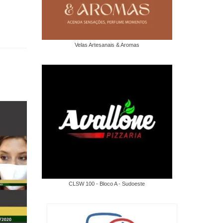
Velas Artesanais & Aromas
CLSW 100 - Bloco A - Sudoeste