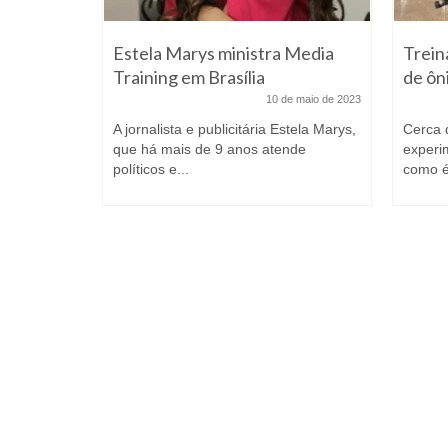
hega ao
Estela Marys ministra Media
Trein
Training em Brasília
de ôni
 março de 2019
10 de maio de 2023
o Varjão
A jornalista e publicitária Estela Marys,
Cerca 
 hoje (11),
que há mais de 9 anos atende
experim
políticos e...
como é