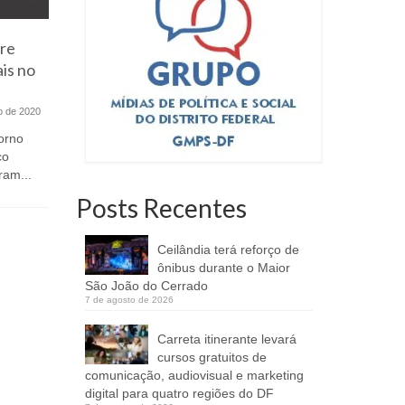
re
Quem é Mariana Naime? A mãe
Policiais
is no
atípica que transformou dor em
do Distri
propósito e começa a
dos Jogo
movimentar o cenário político
Federatio
ho de 2020
do DF
de agost
orno
co
13 de maio de 2026
ram...
Empresária, mãe atípica e esposa do
O WPFG é 
Coronel Jorge Eduardo Naime,
atletismo 
Posts Recentes
Mariana surge como uma voz...
serviço ativ
Ceilândia terá reforço de
ônibus durante o Maior
São João do Cerrado
7 de agosto de 2026
Carreta itinerante levará
cursos gratuitos de
comunicação, audiovisual e marketing
digital para quatro regiões do DF