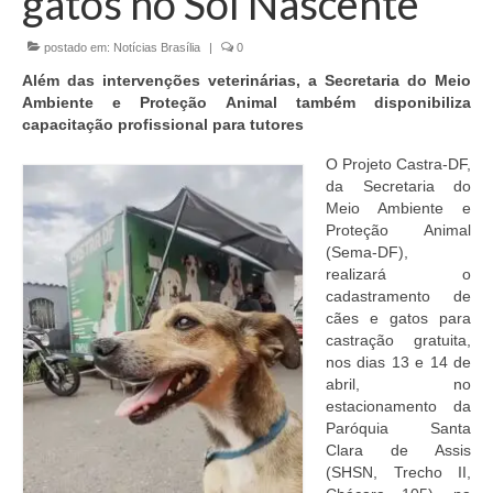
gatos no Sol Nascente
Currículo
postado em:
Notícias Brasília
|
0
Além das intervenções veterinárias, a Secretaria do Meio
Ambiente e Proteção Animal também disponibiliza
capacitação profissional para tutores
O Projeto Castra-DF,
da Secretaria do
Meio Ambiente e
Proteção Animal
(Sema-DF),
realizará o
cadastramento de
cães e gatos para
castração gratuita,
nos dias 13 e 14 de
abril, no
estacionamento da
Paróquia Santa
Clara de Assis
(SHSN, Trecho II,