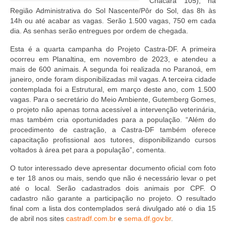
Chácara 105), na
Região Administrativa do Sol Nascente/Pôr do Sol, das 8h às
14h ou até acabar as vagas. Serão 1.500 vagas, 750 em cada
dia. As senhas serão entregues por ordem de chegada.
Esta é a quarta campanha do Projeto Castra-DF. A primeira
ocorreu em Planaltina, em novembro de 2023, e atendeu a
mais de 600 animais. A segunda foi realizada no Paranoá, em
janeiro, onde foram disponibilizadas mil vagas. A terceira cidade
contemplada foi a Estrutural, em março deste ano, com 1.500
vagas. Para o secretário do Meio Ambiente, Gutemberg Gomes,
o projeto não apenas torna acessível a intervenção veterinária,
mas também cria oportunidades para a população. “Além do
procedimento de castração, a Castra-DF também oferece
capacitação profissional aos tutores, disponibilizando cursos
voltados à área pet para a população”, comenta.
O tutor interessado deve apresentar documento oficial com foto
e ter 18 anos ou mais, sendo que não é necessário levar o pet
até o local. Serão cadastrados dois animais por CPF. O
cadastro não garante a participação no projeto. O resultado
final com a lista dos contemplados será divulgado até o dia 15
de abril nos sites
castradf.com.br
e
sema.df.gov.br
.