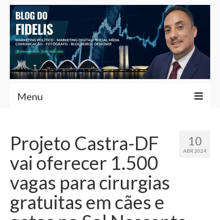
Menu
Home
Projeto Castra-DF
10
Fernando Fidelis
ABR 2024
vai oferecer 1.500
Café com Fidelis
vagas para cirurgias
Notícias Brasília
gratuitas em cães e
Contato