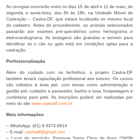
As cirurgias ocorrerão entre os dias 15 de abril e 11 de maio, de
segunda a sexta-feira, das 8h às 18h, na Unidade Móvel de
Castração – Castra-DF, que estará localizada no mesmo local
do cadastro. Antes do procedimento, os animais selecionados
passarão por exames pré-operatórios como hemograma e
eletrocardiograma. As testagens são gratuitas e servem para
identificar se o cão ou gato está em condições aptas para a
castração.
Profissionalização
Além do cuidado com os bichinhos, o projeto Castra-DF
também levará capacitação profissional aos tutores. Os cursos
são voltados à área pet, com temas como administração e
gestão pet, cuidador e passeador, banho e tosa, hospedagem e
confeitaria para pets. As inscrições podem ser realizadas por
meio do site
www.castradf.com.br
.
Mais informações
– WhatsApp: (61) 9 9373-8914
– E-mail:
castradf@gmail.com
– Local de inscrição: Paróquia Santa Clara de Assis (SHSN