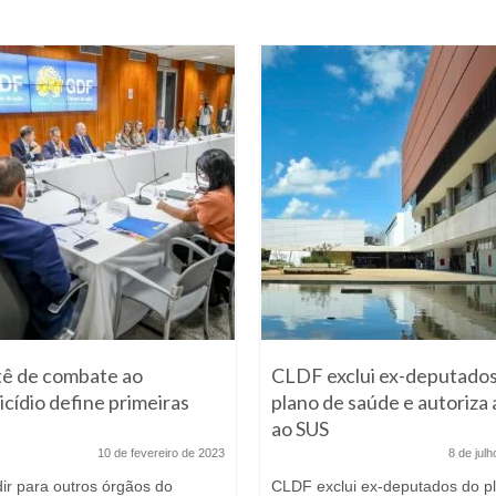
ê de combate ao
CLDF exclui ex-deputados
icídio define primeiras
plano de saúde e autoriza 
s
ao SUS
10 de fevereiro de 2023
8 de jul
ir para outros órgãos do
CLDF exclui ex-deputados do p