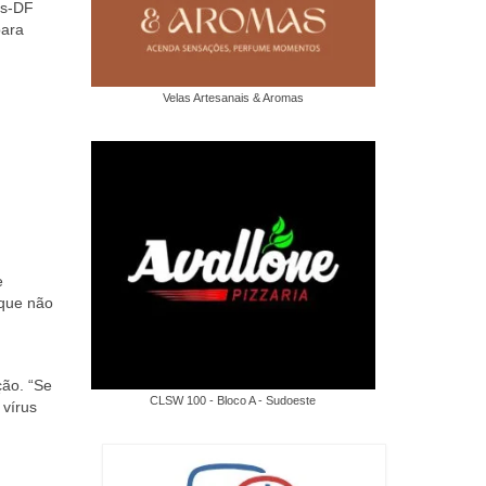
es-DF
para
Velas Artesanais & Aromas
e
 que não
ção. “Se
CLSW 100 - Bloco A - Sudoeste
 vírus