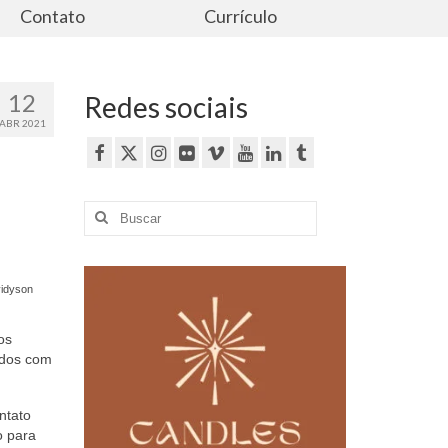
Contato
Currículo
12
Redes sociais
ABR 2021
Buscar
por:
vidyson
os
nados com
ntato
o para