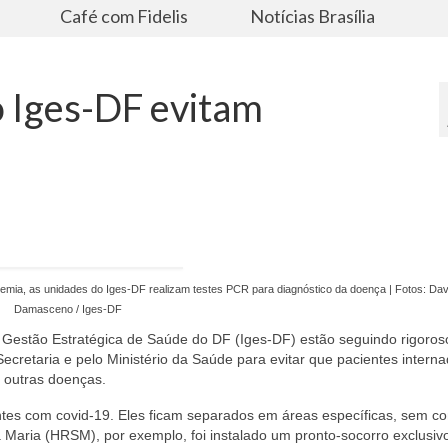
s
Café com Fidelis
Notícias Brasília
o Iges-DF evitam
demia, as unidades do Iges-DF realizam testes PCR para diagnóstico da doença | Fotos: Da
Damasceno / Iges-DF
de Gestão Estratégica de Saúde do DF (Iges-DF) estão seguindo rigoros
Secretaria e pelo Ministério da Saúde para evitar que pacientes inter
 outras doenças.
es com covid-19. Eles ficam separados em áreas específicas, sem co
 Maria (HRSM), por exemplo, foi instalado um pronto-socorro exclusiv