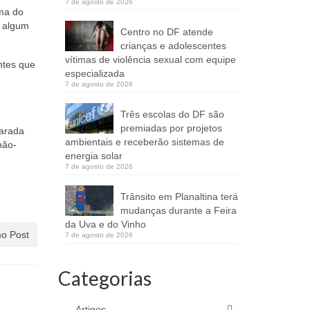
7 de agosto de 2026
ima do
u algum
Centro no DF atende
crianças e adolescentes
vítimas de violência sexual com equipe
ntes que
especializada
7 de agosto de 2026
Três escolas do DF são
premiadas por projetos
parada
ambientais e receberão sistemas de
não-
energia solar
7 de agosto de 2026
Trânsito em Planaltina terá
mudanças durante a Feira
da Uva e do Vinho
o Post
7 de agosto de 2026
Categorias
Artigos