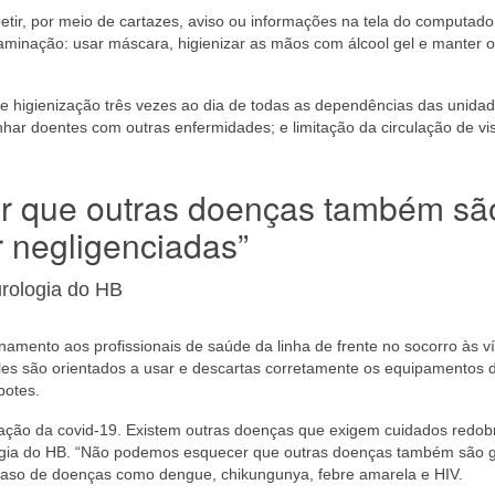
tir, por meio de cartazes, aviso ou informações na tela do computado
taminação: usar máscara, higienizar as mãos com álcool gel e manter o
higienização três vezes ao dia de todas as dependências das unidad
r doentes com outras enfermidades; e limitação da circulação de vis
r que outras doenças também sã
 negligenciadas”
urologia do HB
inamento aos profissionais de saúde da linha de frente no socorro às v
les são orientados a usar e descartas corretamente os equipamentos 
potes.
ação da covid-19. Existem outras doenças que exigem cuidados redob
logia do HB. “Não podemos esquecer que outras doenças também são 
 caso de doenças como dengue, chikungunya, febre amarela e HIV.