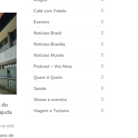
Café com Fidelis
Eventos
Notícias Brasil
Notícias Brasília
Notícias Mundo
Podcast – Voz Ativa
Quem é Quem
Saúde
Shows e eventos
 do
Aplicadas 98 vacinas em
GDF lanç
Viagem e Turismo
ajuda
pessoas com imunização
atendime
atrasada no Pôr do Sol
gratuito
situação 
ho de 2020
7 de novembro de 2022
lano de
Ação contou com teatrinho de