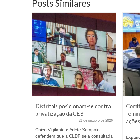
Posts Similares
 Paulla
inta
Distritais posicionam-se contra
Comit
e julho de 2016
privatização da CEB
femin
lla &
açõe
21 de outubro de 2020
ete ganhar
Chico Vigilante e Arlete Sampaio
defendem que a CLDF seja consultada
Expand