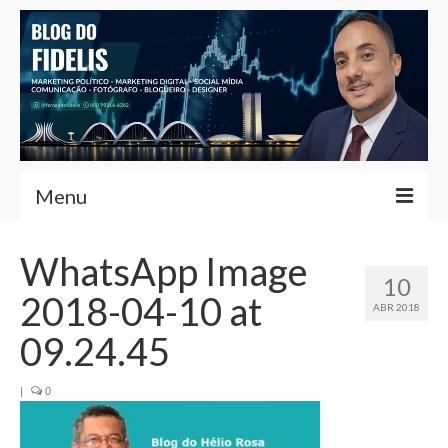
Menu
Home
WhatsApp Image
10
Fernando Fidelis
2018-04-10 at
ABR 2018
Café com Fidelis
09.24.45
Notícias Brasília
|
0
Contato