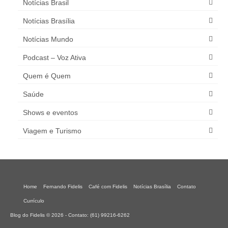
Notícias Brasil
Notícias Brasília
Notícias Mundo
Podcast – Voz Ativa
Quem é Quem
Saúde
Shows e eventos
Viagem e Turismo
Home
Fernando Fidelis
Café com Fidelis
Notícias Brasília
Contato
Currículo
Blog do Fidelis © 2026 - Contato: (61) 99216-6262