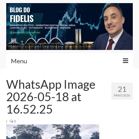
Menu
Home
WhatsApp Image
21
Fernando Fidelis
2026-05-18 at
MAIO 2026
Café com Fidelis
16.52.25
Notícias Brasília
|
0
Contato