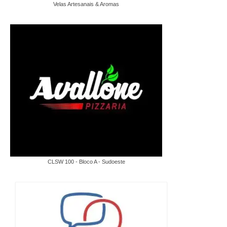
Velas Artesanais & Aromas
CLSW 100 - Bloco A - Sudoeste