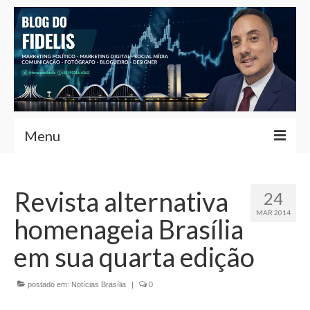
Menu
Home
Revista alternativa
24
Fernando Fidelis
MAR 2014
homenageia Brasília
Café com Fidelis
em sua quarta edição
Notícias Brasília
postado em:
Contato
Notícias Brasília
|
0