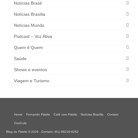
Notícias Brasil
Notícias Brasília
Notícias Mundo
Podcast – Voz Ativa
Quem é Quem
Saúde
Shows e eventos
Viagem e Turismo
Home
Fernando Fidelis
Café com Fidelis
Notícias Brasília
Contato
Currículo
Blog do Fidelis © 2026 - Contato: (61) 99216-6262