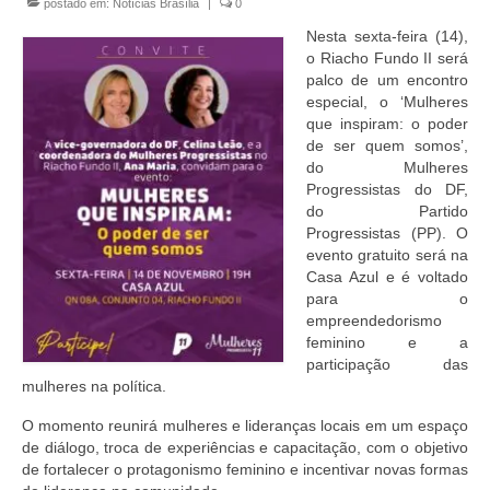
postado em:
Notícias Brasília
|
0
Currículo
Nesta sexta-feira (14),
o Riacho Fundo II será
palco de um encontro
especial, o ‘Mulheres
que inspiram: o poder
de ser quem somos’,
do Mulheres
Progressistas do DF,
do Partido
Progressistas (PP). O
evento gratuito será na
Casa Azul e é voltado
para o
empreendedorismo
feminino e a
participação das
mulheres na política.
O momento reunirá mulheres e lideranças locais em um espaço
de diálogo, troca de experiências e capacitação, com o objetivo
de fortalecer o protagonismo feminino e incentivar novas formas