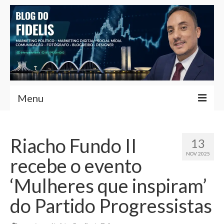
Menu
Home
Riacho Fundo II
13
Fernando Fidelis
NOV 2025
recebe o evento
Café com Fidelis
‘Mulheres que inspiram’
Notícias Brasília
do Partido Progressistas
Contato