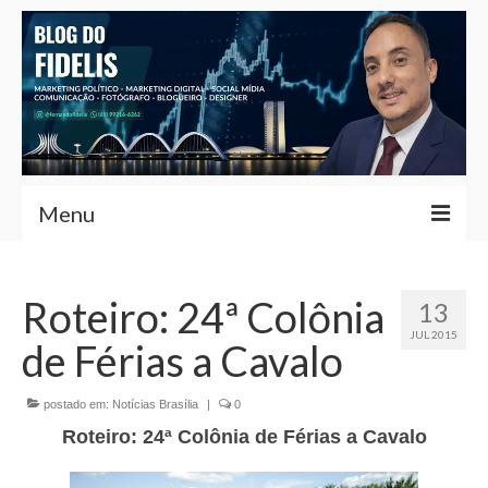
Menu
Home
Roteiro: 24ª Colônia
13
Fernando Fidelis
JUL 2015
de Férias a Cavalo
Café com Fidelis
Notícias Brasília
postado em:
Notícias Brasília
|
0
Roteiro: 24ª Colônia de Férias a Cavalo
Contato