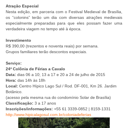
Atração Especial
Nesta edição, em parceria com o Festival Medieval de Brasília,
os “colonins” terão um dia com diversas atrações medievais
especialmente preparadas para que eles possam fazer uma
verdadeira viagem no tempo até à época.
Investimento
R$ 390,00 (trezentos e noventa reais) por semana.
Grupos familiares terão descontos especiais.
Serviço:
24ª Colônia de Férias a Cavalo
Data:
dias 06 a 10; 13 a 17 e 20 a 24 de julho de 2015
Hora:
das 14h às 18h
Local:
Centro Hípico Lago Sul /
Rod. DF-001, Km 26. Jardim
Botânico.
(acesso pela mesma rua do condomínio Solar de Brasília)
Classificação:
3 a 17 anos
Inscrições/informações:
+55 61 3339-0852 | 8159-1331
http://www.hipicalagosul.com.br/coloniadeferias