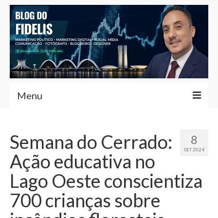
Menu
Home
Semana do Cerrado:
8
Fernando Fidelis
SET 2024
Ação educativa no
Café com Fidelis
Lago Oeste conscientiza
Notícias Brasília
700 crianças sobre
Contato