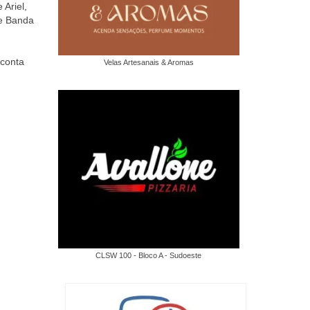
Ariel,
 e Banda
 conta
Velas Artesanais & Aromas
CLSW 100 - Bloco A - Sudoeste