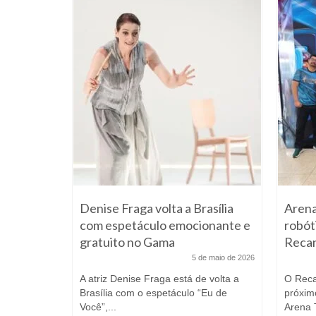
e
Denise Fraga volta a Brasília
Arena
ista 3º
com espetáculo emocionante e
robót
lia em
gratuito no Gama
Recan
5 de maio de 2026
e maio de 2026
A atriz Denise Fraga está de volta a
O Reca
Brasília com o espetáculo “Eu de
próximo
ilarinos
Você”,...
Arena T
no palco do