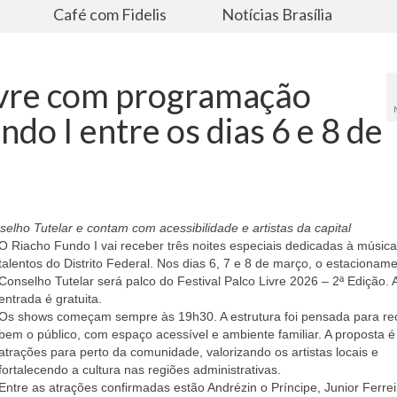
s
Café com Fidelis
Notícias Brasília
Livre com programação
ndo I entre os dias 6 e 8 de
o Tutelar e contam com acessibilidade e artistas da capital
O Riacho Fundo I vai receber três noites especiais dedicadas à música
talentos do Distrito Federal. Nos dias 6, 7 e 8 de março, o estacionam
Conselho Tutelar será palco do Festival Palco Livre 2026 – 2ª Edição. 
entrada é gratuita.
Os shows começam sempre às 19h30. A estrutura foi pensada para re
bem o público, com espaço acessível e ambiente familiar. A proposta é
atrações para perto da comunidade, valorizando os artistas locais e
fortalecendo a cultura nas regiões administrativas.
Entre as atrações confirmadas estão Andrézin o Príncipe, Junior Ferrei