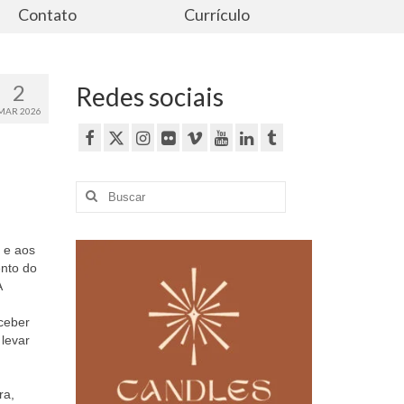
Contato
Currículo
2
Redes sociais
MAR 2026
Buscar
por:
 e aos
ento do
A
ceber
 levar
ra,