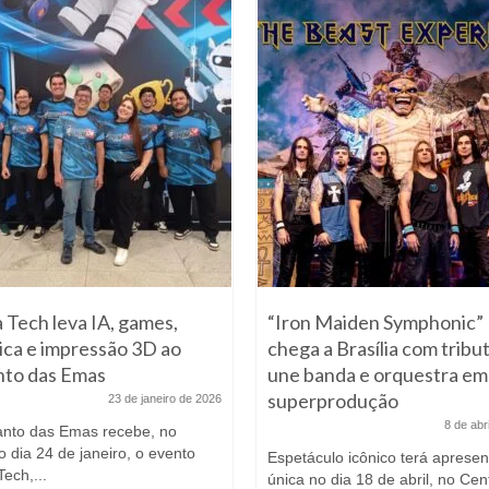
 Tech leva IA, games,
“Iron Maiden Symphonic”
ica e impressão 3D ao
chega a Brasília com tribu
to das Emas
une banda e orquestra e
superprodução
23 de janeiro de 2026
8 de abr
nto das Emas recebe, no
 dia 24 de janeiro, o evento
Espetáculo icônico terá aprese
ech,...
única no dia 18 de abril, no Cen