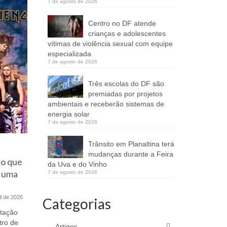
7 de agosto de 2026
Centro no DF atende
crianças e adolescentes
vítimas de violência sexual com equipe
especializada
7 de agosto de 2026
Três escolas do DF são
premiadas por projetos
ambientais e receberão sistemas de
energia solar
7 de agosto de 2026
Trânsito em Planaltina terá
Aos 92 anos, Othon Bastos
Estudant
mudanças durante a Feira
to que
emociona Brasília com
represen
da Uva e do Vinho
m uma
espetáculo premiado na CAIXA
de quadri
7 de agosto de 2026
Cultural
il de 2026
5 de maio de 2026
Categorias
Estudantes
do Distrit
ntação
Brasília recebe, a partir do dia 14 de
manhã da qu
tro de
maio, um dos maiores nomes da
Artigos