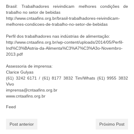
Brasil: Trabalhadores reivindicam melhores condições de
trabalho no setor de bebidas
http://www.cntaafins.org.br/brasil-trabalhadores-reivindicam-
melhores-condicoes-de-trabalho-no-setor-de-bebidas
Perfil dos trabalhadores nas indústrias de alimentação:
http://www.cntaafins.org.br/wp-content/uploads/2014/05/Perfil-
Ind%C3%BAstria-da-Alimenta%C3%A7%C3%A3o-Novembro-
2013.pdf
Assessoria de imprensa:
Clarice Gulyas
(61) 3242 6171 / (61) 8177 3832 Tim/Whats (61) 9955 3832
Vivo
imprensa@cntaafins.org.br
www.cntaafins.org.br
Feed
Post anterior
Próximo Post