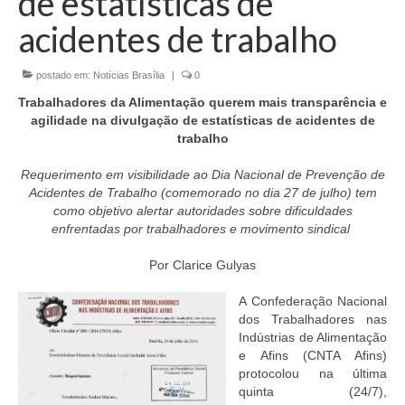
de estatísticas de
Currículo
acidentes de trabalho
postado em:
Notícias Brasília
|
0
Trabalhadores da Alimentação querem mais transparência e
agilidade na divulgação de estatísticas de acidentes de
trabalho
Requerimento em visibilidade ao Dia Nacional de Prevenção de
Acidentes de Trabalho (comemorado no dia 27 de julho) tem
como objetivo alertar autoridades sobre dificuldades
enfrentadas por trabalhadores e movimento sindical
Por Clarice Gulyas
A Confederação Nacional
dos Trabalhadores nas
Indústrias de Alimentação
e Afins (CNTA Afins)
protocolou na última
quinta (24/7),