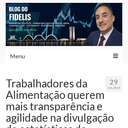
Menu
Home
Trabalhadores da
29
Fernando Fidelis
JUL 2014
Alimentação querem
Café com Fidelis
mais transparência e
Notícias Brasília
agilidade na divulgação
Contato