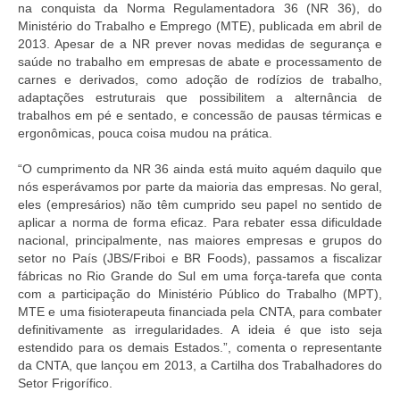
na conquista da Norma Regulamentadora 36 (NR 36), do
Ministério do Trabalho e Emprego (MTE), publicada em abril de
2013. Apesar de a NR prever novas medidas de segurança e
saúde no trabalho em empresas de abate e processamento de
carnes e derivados, como adoção de rodízios de trabalho,
adaptações estruturais que possibilitem a alternância de
trabalhos em pé e sentado, e concessão de pausas térmicas e
ergonômicas, pouca coisa mudou na prática.
“O cumprimento da NR 36 ainda está muito aquém daquilo que
nós esperávamos por parte da maioria das empresas. No geral,
eles (empresários) não têm cumprido seu papel no sentido de
aplicar a norma de forma eficaz. Para rebater essa dificuldade
nacional, principalmente, nas maiores empresas e grupos do
setor no País (JBS/Friboi e BR Foods), passamos a fiscalizar
fábricas no Rio Grande do Sul em uma força-tarefa que conta
com a participação do Ministério Público do Trabalho (MPT),
MTE e uma fisioterapeuta financiada pela CNTA, para combater
definitivamente as irregularidades. A ideia é que isto seja
estendido para os demais Estados.”, comenta o representante
da CNTA, que lançou em 2013, a Cartilha dos Trabalhadores do
Setor Frigorífico.