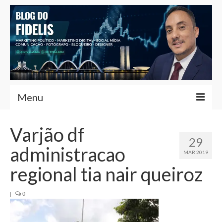
Menu
Home
Varjão df
29
Fernando Fidelis
administracao
MAR 2019
Café com Fidelis
regional tia nair queiroz
Notícias Brasília
|
0
Contato