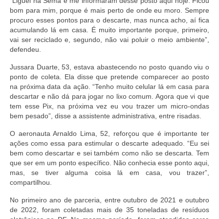
“Liguei na Sema e me informaram desse posto aqui hoje. Ficou
bom para mim, porque é mais perto de onde eu moro. Sempre
procuro esses pontos para o descarte, mas nunca acho, aí fica
acumulando lá em casa. É muito importante porque, primeiro,
vai ser reciclado e, segundo, não vai poluir o meio ambiente”,
defendeu.
Jussara Duarte, 53, estava abastecendo no posto quando viu o
ponto de coleta. Ela disse que pretende comparecer ao posto
na próxima data da ação. “Tenho muito celular lá em casa para
descartar e não dá para jogar no lixo comum. Agora que vi que
tem esse Pix, na próxima vez eu vou trazer um micro-ondas
bem pesado”, disse a assistente administrativa, entre risadas.
O aeronauta Arnaldo Lima, 52, reforçou que é importante ter
ações como essa para estimular o descarte adequado. “Eu sei
bem como descartar e sei também como não se descarta. Tem
que ser em um ponto específico. Não conhecia esse ponto aqui,
mas, se tiver alguma coisa lá em casa, vou trazer”,
compartilhou.
No primeiro ano de parceria, entre outubro de 2021 e outubro
de 2022, foram coletadas mais de 35 toneladas de resíduos