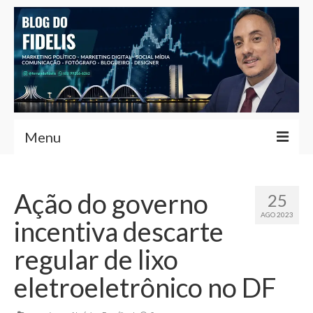
Menu
Home
Ação do governo
25
Fernando Fidelis
AGO 2023
incentiva descarte
Café com Fidelis
regular de lixo
Notícias Brasília
eletroeletrônico no DF
Contato