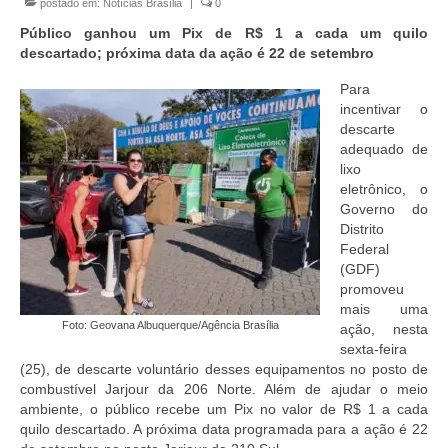
postado em:
Notícias Brasília
|
0
Currículo
Público ganhou um Pix de R$ 1 a cada um quilo
descartado; próxima data da ação é 22 de setembro
Para
incentivar o
descarte
adequado de
lixo
eletrônico, o
Governo do
Distrito
Federal
(GDF)
promoveu
mais uma
Foto: Geovana Albuquerque/Agência Brasília
ação, nesta
sexta-feira
(25), de descarte voluntário desses equipamentos no posto de
combustível Jarjour da 206 Norte. Além de ajudar o meio
ambiente, o público recebe um Pix no valor de R$ 1 a cada
quilo descartado. A próxima data programada para a ação é 22