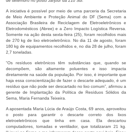
de setembro no posto Jarjour da 210 Sul.
A iniciativa é possível por meio de uma parceria da Secretaria
de Meio Ambiente e Proteção Animal do DF (Sema) com a
Associação Brasileira de Reciclagem de Eletroeletrônicos e
Eletrodomésticos (Abree) e a Zero Impacto Logística Reversa.
Somente na ação desta sexta-feira (25), foram recolhidos mais
de 270 kg de lixo eletroeletrônico. No dia 11 de agosto, foram
180 kg de equipamentos recolhidos e, no dia 28 de julho, foram
2,7 toneladas.
“Os resíduos eletrônicos têm substâncias que, quando se
decompõem, são altamente poluentes e isso impacta
diretamente na saúde da população. Por isso, é importante que
haja essa conscientização de fazer o descarte adequado, é um
resíduo que não pode ser descartado no lixo comum”, afirmou a
gerente de Implantação da Política de Resíduos Sólidos da
Sema, Maria Fernanda Teixeira.
A aposentada Maria Lúcia de Araújo Costa, 69 anos, aproveitou
o posto para garantir o descarte correto dos lixos
eletroeletrônicos que tinha em casa. Ela descartou
computadores, tomadas e ventilador, que totalizaram 21 kg.