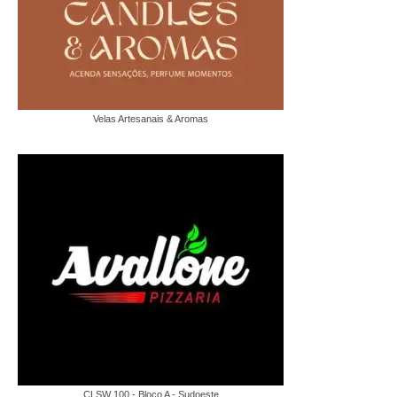
Velas Artesanais & Aromas
CLSW 100 - Bloco A - Sudoeste