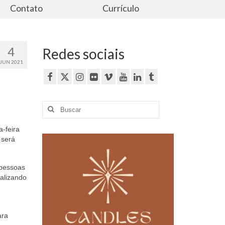
Contato
Currículo
4
Redes sociais
JUN 2021
Buscar
por:
-feira
 será
 pessoas
alizando
ara