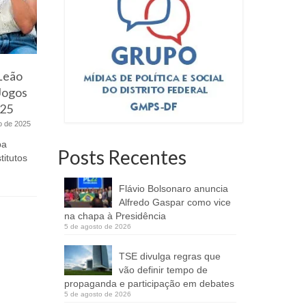
Leão
Voluntária do SAV doa ar
Inaugura
 Jogos
condicionado à ala psiquiátrica
Batalhão 
025
do HBDF
Esplanad
o de 2025
1 de fevereiro de 2024
pa
Iniciativa visa melhorar condições dos
A governad
Posts Recentes
titutos
colaboradores e pacientes. Por
Celina Leã
Pollyana Cabral Em uma emocionante
feira (9), 
demonstração...
Flávio Bolsonaro anuncia
Alfredo Gaspar como vice
na chapa à Presidência
5 de agosto de 2026
TSE divulga regras que
vão definir tempo de
propaganda e participação em debates
5 de agosto de 2026