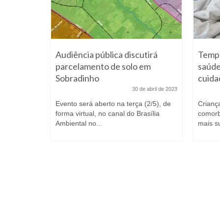
 Asa
atuito no
ão
Audiência pública discutirá
Tempo
 março de 2014
parcelamento de solo em
saúde
Norte
Sobradinho
cuida
ia da
30 de abril de 2023
Evento será aberto na terça (2/5), de
Crianç
forma virtual, no canal do Brasília
comorb
Ambiental no...
mais su