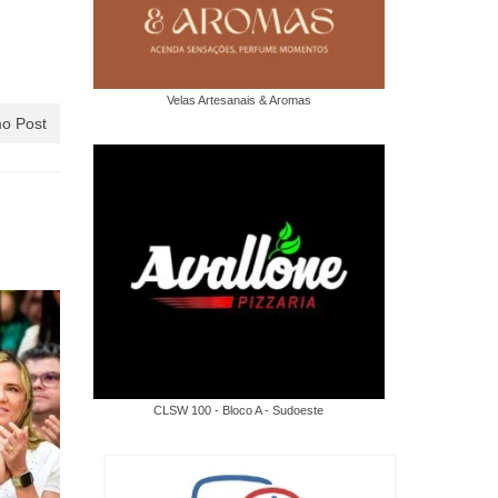
Velas Artesanais & Aromas
o Post
CLSW 100 - Bloco A - Sudoeste