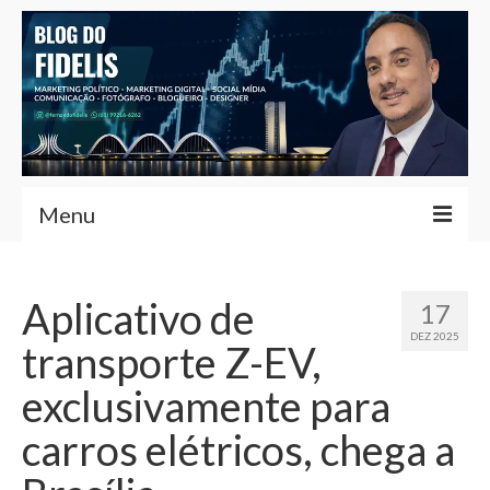
Menu
Home
Aplicativo de
17
Fernando Fidelis
DEZ 2025
transporte Z-EV,
Café com Fidelis
exclusivamente para
Notícias Brasília
carros elétricos, chega a
Contato