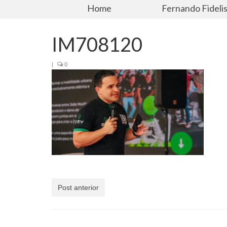
Home
Fernando Fideli
IM708120
|
0
Post anterior