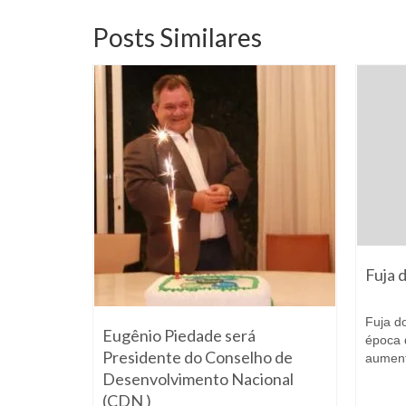
Posts Similares
Fuja 
Fuja d
asileiro
Eugênio Piedade será
época 
 está
Presidente do Conselho de
aument
Desenvolvimento Nacional
(CDN )
vereiro de 2023