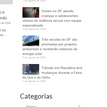
7 de agosto de 2026
Centro no DF atende
o e
É hoje! 
crianças e adolescentes
undo
em massa
vítimas de violência sexual com equipe
Brasil e 
o de 2026
especializada
Estreia da Copa do Mundo de
7 de agosto de 2026
l da
2026 rende chuva de memes e
m...
A vidente 
movimenta as redes sociais
Três escolas do DF são
quarta-fei
premiadas por projetos
11 de junho de 2026
suposta ab
ambientais e receberão sistemas de
A bola começou a rolar na Copa do
energia solar
Mundo de 2026, mas foi fora das...
7 de agosto de 2026
Trânsito em Planaltina terá
mudanças durante a Feira
da Uva e do Vinho
7 de agosto de 2026
Categorias
Artigos