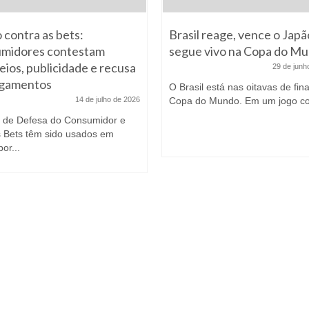
 contra as bets:
Brasil reage, vence o Japã
midores contestam
segue vivo na Copa do M
eios, publicidade e recusa
29 de junh
agamentos
O Brasil está nas oitavas de fina
14 de julho de 2026
Copa do Mundo. Em um jogo co
 de Defesa do Consumidor e
s Bets têm sido usados em
or...