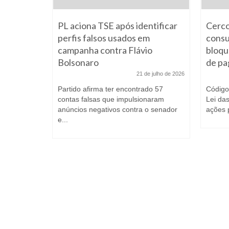
ice na
PL aciona TSE após identificar
Cerco
agosto de 2026
perfis falsos usados em
consu
e Alagoas
campanha contra Flávio
bloqu
s de
Bolsonaro
de p
...
21 de julho de 2026
Partido afirma ter encontrado 57
Código
contas falsas que impulsionaram
Lei da
anúncios negativos contra o senador
ações p
e...