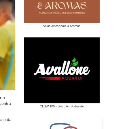
Velas Artesanais & Aromas
r o
contra-
CLSW 100 - Bloco A - Sudoeste
ase da