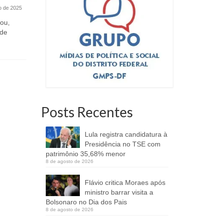
o de 2025
apontam qu
quinta (25)
ou,
 de
Posts Recentes
Lula registra candidatura à
Presidência no TSE com
patrimônio 35,68% menor
8 de agosto de 2026
Flávio critica Moraes após
ministro barrar visita a
Bolsonaro no Dia dos Pais
8 de agosto de 2026