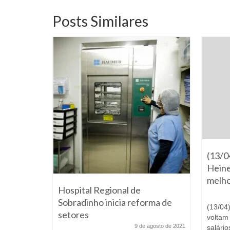
Posts Similares
(13/0
Heine
melho
rços no
Hospital Regional de
ais
Sobradinho inicia reforma de
(13/04
setores
voltam
e julho de 2021
9 de agosto de 2021
salári