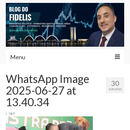
Menu
Home
WhatsApp Image
30
Fernando Fidelis
2025-06-27 at
JUN 2025
Café com Fidelis
13.40.34
Notícias Brasília
|
0
Contato