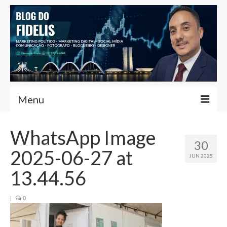
Menu
Home
WhatsApp Image
30
Fernando Fidelis
2025-06-27 at
JUN 2025
Café com Fidelis
13.44.56
Notícias Brasília
|
0
Contato