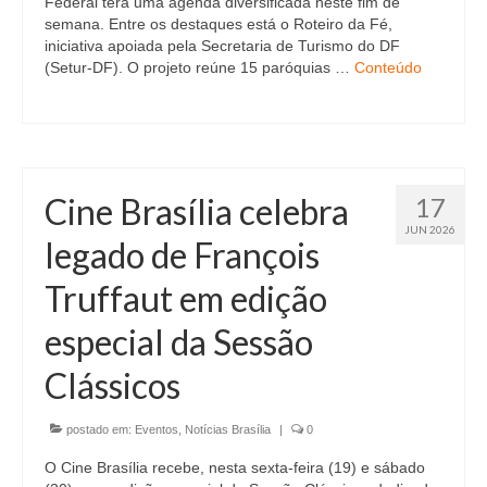
Federal terá uma agenda diversificada neste fim de
semana. Entre os destaques está o Roteiro da Fé,
iniciativa apoiada pela Secretaria de Turismo do DF
(Setur-DF). O projeto reúne 15 paróquias …
Conteúdo
Cine Brasília celebra
17
JUN 2026
legado de François
Truffaut em edição
especial da Sessão
Clássicos
postado em:
Eventos
,
Notícias Brasília
|
0
O Cine Brasília recebe, nesta sexta-feira (19) e sábado