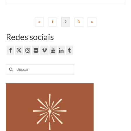
Paginação
«
1
2
3
»
de
Redes sociais
posts
Buscar
por: