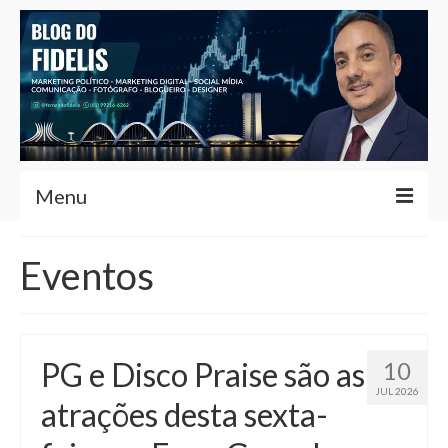
Menu
Home
Eventos
Fernando Fidelis
Café com Fidelis
PG e Disco Praise são as
10
Notícias Brasília
JUL 2026
atrações desta sexta-
Contato