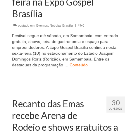
feira na Expo Gospel
Currículo
Brasília
postado em:
Eventos
,
Notícias Brasília
|
0
Festival segue até sábado, em Samambaia, com entrada
gratuita, shows, feira de gastronomia e espaço para
empreendedores. A Expo Gospel Brasília continua nesta
sexta-feira (10) no estacionamento do Estádio Joaquim
Domingos Roriz (Rorizão), em Samambaia. Entre os
destaques da programação …
Conteúdo
Recanto das Emas
30
JUN 2026
recebe Arena de
Rodeio e shows gratuitos a