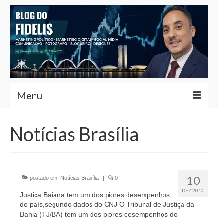
Menu
Home
Notícias Brasília
Fernando Fidelis
Café com Fidelis
10
postado em:
Notícias Brasília
|
0
Notícias Brasília
DEZ 2010
Justiça Baiana tem um dos piores desempenhos
Contato
do país,segundo dados do CNJ O Tribunal de Justiça da
Bahia (TJ/BA) tem um dos piores desempenhos do