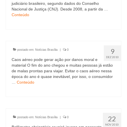
Currículo
judiciário brasileiro, segundo dados do Conselho
Nacional de Justiça (CNJ). Desde 2008, a partir da …
Conteúdo
9
postado em:
Notícias Brasília
|
0
DEZ 2010
Caos aéreo pode gerar ação por danos moral e
material O fim do ano chegou e muitas pessoas já estão
de malas prontas para viajar. Evitar o caos aéreo nessa
época do ano é quase inevitável, por isso, o consumidor
…
Conteúdo
22
postado em:
Notícias Brasília
|
0
NOV 2010
Bafômetro obrigatório reunirá jovens em passeata