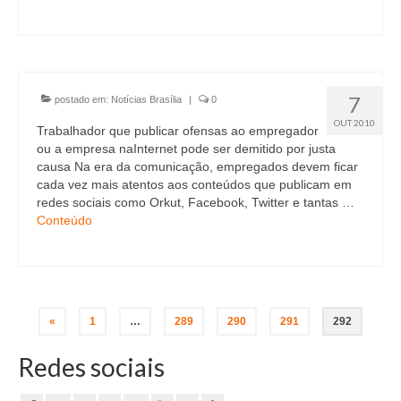
7
postado em:
Notícias Brasília
|
0
OUT 2010
Trabalhador que publicar ofensas ao empregador
ou a empresa naInternet pode ser demitido por justa
causa Na era da comunicação, empregados devem ficar
cada vez mais atentos aos conteúdos que publicam em
redes sociais como Orkut, Facebook, Twitter e tantas …
Conteúdo
Paginação
«
1
…
289
290
291
292
de
Redes sociais
posts