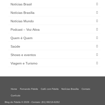
Notícias Brasil
Notícias Brasília
Notícias Mundo
Podcast – Voz Ativa
Quem é Quem
Saúde
Shows e eventos
Viagem e Turismo
Home
Fernando Fidelis
Café com Fidelis
Notícias Brasília
Contato
Currículo
Blog do Fidelis © 2026 - Contato: (61) 99216-6262