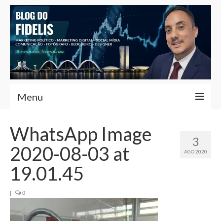
Menu
Home
WhatsApp Image
3
Fernando Fidelis
2020-08-03 at
AGO 2020
Café com Fidelis
19.01.45
Notícias Brasília
|
0
Contato