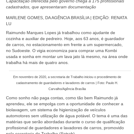
Capacitação oferecida pelo governo chega a 175 profissionais
Currículo
cadastrados, que apresentaram documentação
MARLENE GOMES, DA AGÊNCIA BRASÍLIA | EDIÇÃO: RENATA
LU
Raimundo Marques Lopes já trabalhou como ajudante de
cozinha e auxiliar de pedreiro. Hoje, aos 63 anos, é guardador
de carros, no estacionamento em frente a um supermercado,
no Sudoeste. O vigia economiza para comprar uma Kombi
usada e sonha em montar um lava jato lá mesmo, na área onde
trabalha há mais de quatro anos.
Em novembro de 2020, a secretaria de Trabalho iniciou o procedimento de
cadastramento de guardadores e lavadores de carros | Foto: Paulo H.
Carvalho/Agência Brasília
Como sonho não paga contas, como tão bem Raimundo já
aprendeu, ele se empolga com a oportunidade de conhecer a
biolavagem, um sistema de higienização de veículos
automotores sem utilização de água potável. O tema é uma das
matérias que serão abordadas durante o curso de qualificação
profissional de guardadores e lavadores de carros, promovido
pela secretaria do Trabalho (Setrab).