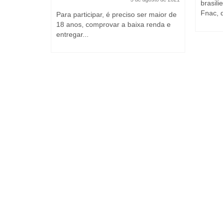
 DF
brasil
vereiro de 2021
Fnac, 
Para participar, é preciso ser maior de
18 anos, comprovar a baixa renda e
o de
entregar...
tilizado