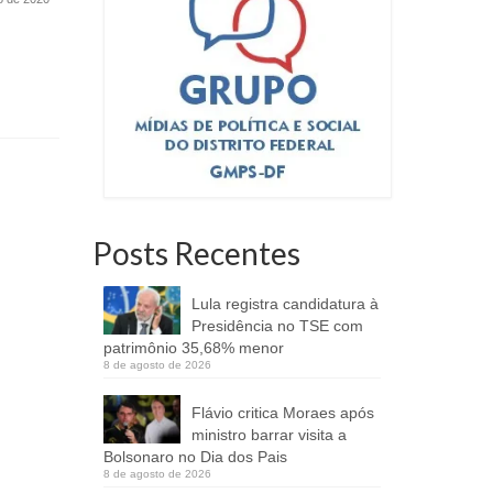
familiares de São Sebastião-DF
17 de setembro de 2025
Fotos de Lu
Brasília (F
SFA Itinerante e Irriga-DF reúnem
suporte e acesso e a programas de
escoamento de produção...
Posts Recentes
Lula registra candidatura à
Presidência no TSE com
patrimônio 35,68% menor
8 de agosto de 2026
Flávio critica Moraes após
ministro barrar visita a
Bolsonaro no Dia dos Pais
8 de agosto de 2026