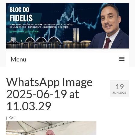
Menu
Home
WhatsApp Image
19
Fernando Fidelis
2025-06-19 at
JUN 2025
Café com Fidelis
11.03.29
Notícias Brasília
|
0
Contato