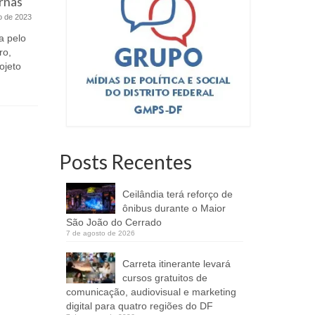
rnas
2ª
o de 2023
Primeiros 250 exames já estão sendo
feitos A Secretaria de Saúde voltou a
a pelo
AGÊNCIA B
ofertar exame...
ro,
ABNOR GO
ojeto
vacinação 
segurança p
Posts Recentes
Ceilândia terá reforço de
ônibus durante o Maior
São João do Cerrado
7 de agosto de 2026
Carreta itinerante levará
cursos gratuitos de
comunicação, audiovisual e marketing
digital para quatro regiões do DF