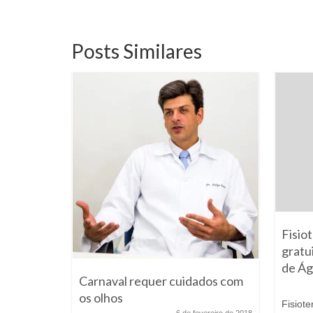
Posts Similares
Fisio
gratu
de Ág
jeto
Carnaval requer cuidados com
os olhos
Fisiot
e julho de 2019
6 de fevereiro de 2018