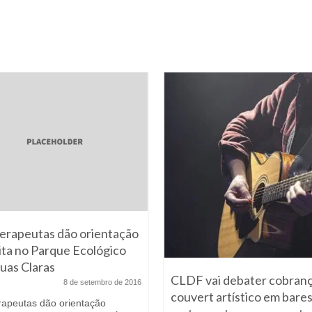
terapeutas dão orientação
ita no Parque Ecológico
uas Claras
CLDF vai debater cobran
8 de setembro de 2016
couvert artístico em bares
erapeutas dão orientação