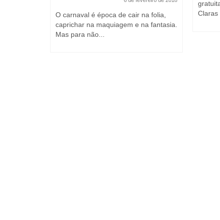
gratui
Claras 
O carnaval é época de cair na folia,
campanha
caprichar na maquiagem e na fantasia.
ro”,...
Mas para não...