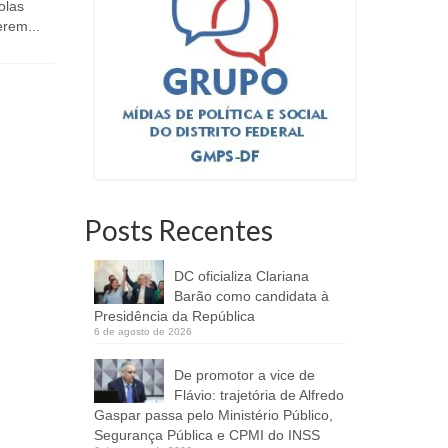
Melchior
colas
3 de maio de 2023
erem...
Por Laezia
(PSC), part
Secretaria do Meio Ambiente e de
Projeto Câ
Proteção Animal participou de evento
promovido pela Caesb Agência...
Posts Recentes
DC oficializa Clariana
Barão como candidata à
Presidência da República
6 de agosto de 2026
De promotor a vice de
Flávio: trajetória de Alfredo
Gaspar passa pelo Ministério Público,
Segurança Pública e CPMI do INSS