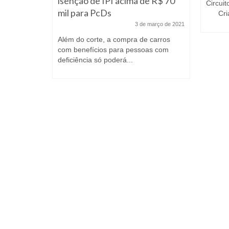
isenção de IPI acima de R$ 70
e abril de 2011
Circuit
mil para PcDs
Crian
o de
3 de março de 2021
ade de
Além do corte, a compra de carros
com benefícios para pessoas com
deficiência só poderá...