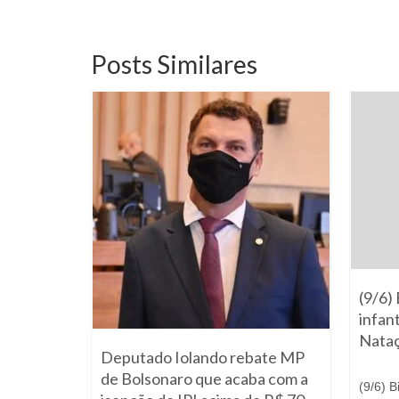
Posts Similares
ia
(9/6) 
infant
ualidade
Nataç
Deputado Iolando rebate MP
egado e
de Bolsonaro que acaba com a
(9/6) B