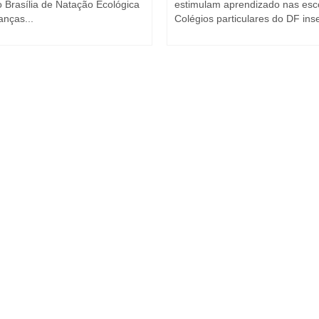
o Brasília de Natação Ecológica
estimulam aprendizado nas es
ças...
Colégios particulares do DF ins