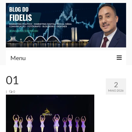
Menu
Home
01
2
Fernando Fidelis
MAIO 2026
|
0
Café com Fidelis
Notícias Brasília
Contato