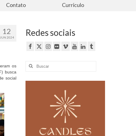
Contato
Currículo
12
Redes sociais
JUN 2024
Buscar
beram os
por:
F) busca
e social