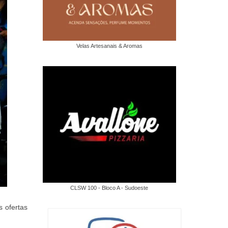
Velas Artesanais & Aromas
CLSW 100 - Bloco A - Sudoeste
 ofertas