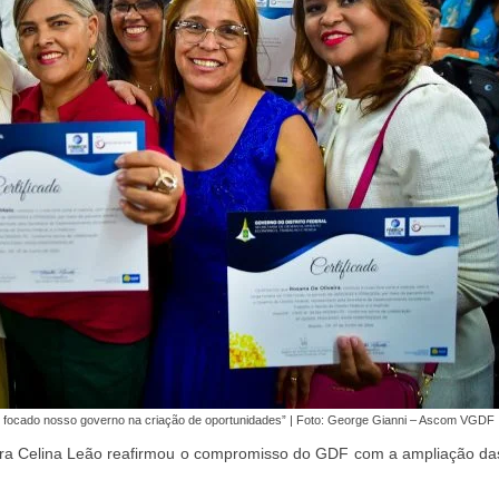
 focado nosso governo na criação de oportunidades” | Foto: George Gianni – Ascom VGDF
dora Celina Leão reafirmou o compromisso do GDF com a ampliação das