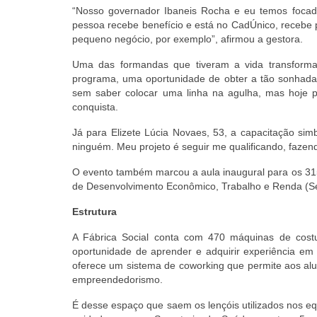
“Nosso governador Ibaneis Rocha e eu temos focad
pessoa recebe benefício e está no CadÚnico, recebe p
pequeno negócio, por exemplo”, afirmou a gestora.
Uma das formandas que tiveram a vida transformad
programa, uma oportunidade de obter a tão sonhada i
sem saber colocar uma linha na agulha, mas hoje po
conquista.
Já para Elizete Lúcia Novaes, 53, a capacitação s
ninguém. Meu projeto é seguir me qualificando, fazend
O evento também marcou a aula inaugural para os 315 
de Desenvolvimento Econômico, Trabalho e Renda (Se
Estrutura
A Fábrica Social conta com 470 máquinas de costura
oportunidade de aprender e adquirir experiência em u
oferece um sistema de coworking que permite aos alun
empreendedorismo.
É desse espaço que saem os lençóis utilizados nos e