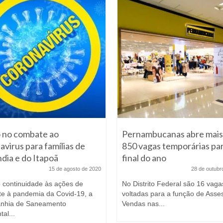
 no combate ao
Pernambucanas abre mais
avirus para famílias de
850 vagas temporárias par
ndia e do Itapoã
final do ano
15 de agosto de 2020
28 de outubr
continuidade às ações de
No Distrito Federal são 16 vaga
e à pandemia da Covid-19, a
voltadas para a função de Asse
nhia de Saneamento
Vendas nas...
al...