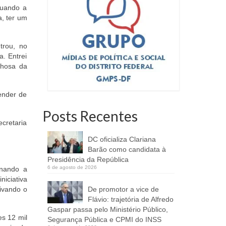
quando a
a, ter um
trou, no
. Entrei
lhosa da
ender de
Posts Recentes
ecretaria
DC oficializa Clariana
Barão como candidata à
Presidência da República
6 de agosto de 2026
onando a
niciativa
tivando o
De promotor a vice de
Flávio: trajetória de Alfredo
Gaspar passa pelo Ministério Público,
s 12 mil
Segurança Pública e CPMI do INSS