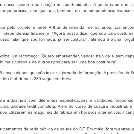
o nosso governo na criação de oportunidades. A gente sabe que, 
orque precisa, mas gostaria, também, de ter independência financeir
a pelo projeto é Sueli Arthur de Almeida, de 53 anos. Ela encon
ndependência financeira. “Agora posso dizer que sou uma costureira
sso falar que sou formada, já sei costurar”, afirmou a aluna, orgu
imboliza um recomeço: “Quero empreender, vencer na vida e sem dep
o mais cursos e de outros tipos para ser uma boa costureira”.
novos alunos que vão iniciar a jornada de formação. A previsão da S
det) é abrir mais 280 vagas em breve.
 industriais com diferentes especificações e utilidades, proporci
ma unidade têxtil completa. Além do curso de costura industrial, a i
os utilizarem as máquinas da fábrica em horários alternativos, incen
quipamentos da rede pública de saúde do DF. Em maio, foram entregue