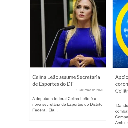
l do
Celina Leão assume Secretaria
Apoio
ransporte
de Esportes do DF
coron
s
Ceilâ
13 de maio de 2020
vereiro de 2025
A deputada federal Celina Leão é a
nova secretária de Esportes do Distrito
e sábado
Dando 
Federal. Ela...
 Eape da
combat
Compa
Ambient