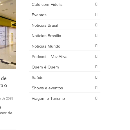
Café com Fidelis
Eventos
Notícias Brasil
Notícias Brasília
Notícias Mundo
Podcast – Voz Ativa
Quem é Quem
 de
CPI do BNDES ouve
Chance d
Saúde
a o
empresário Victor Sandri, a
mais seg
Shows e eventos
pedido da deputada Celina Leão
Viagem e Turismo
o de 2025
12 de junho de 2019
GDF entreg
família de
s
A Comissão Parlamentar de Inquérito
São Sebast
ssor de
(CPI) que investiga práticas ilícitas no
âmbito do BNDES ouve...