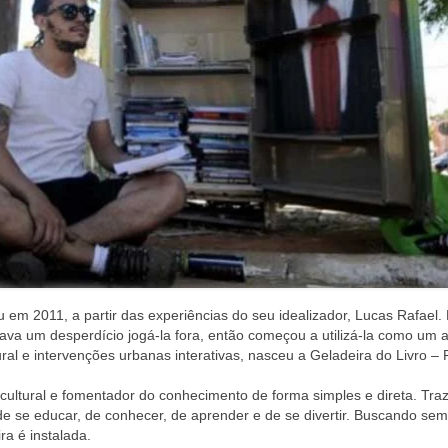
u em 2011, a partir das experiências do seu idealizador, Lucas Rafael.
va um desperdício jogá-la fora, então começou a utilizá-la como um a
ural e intervenções urbanas interativas, nasceu a Geladeira do Livro – 
ocultural e fomentador do conhecimento de forma simples e direta. Tr
de se educar, de conhecer, de aprender e de se divertir. Buscando sem
a é instalada.