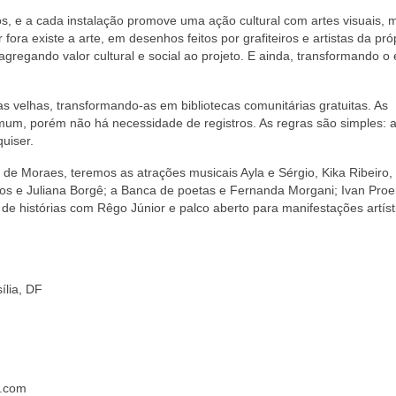
ros, e a cada instalação promove uma ação cultural com artes visuais, 
ora existe a arte, em desenhos feitos por grafiteiros e artistas da pró
agregando valor cultural e social ao projeto. E ainda, transformando o
iras velhas, transformando-as em bibliotecas comunitárias gratuitas. As
mum, porém não há necessidade de registros. As regras são simples: 
uiser.
a de Moraes, teremos as atrações musicais Ayla e Sérgio, Kika Ribeiro, 
antos e Juliana Borgê; a Banca de poetas e Fernanda Morgani; Ivan Pro
 de histórias com Rêgo Júnior e palco aberto para manifestações artíst
ília, DF
l.com