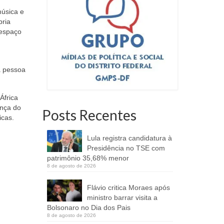
música e
pria
 espaço
a pessoa
África
ença do
Posts Recentes
icas.
Lula registra candidatura à
Presidência no TSE com
patrimônio 35,68% menor
8 de agosto de 2026
Flávio critica Moraes após
ministro barrar visita a
Bolsonaro no Dia dos Pais
8 de agosto de 2026