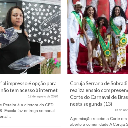
ial impresso é opção para
Coruja Serrana de Sobradi
não tem acesso à internet
realiza ensaio com presen
Corte do Carnaval de Brasí
12 de agosto de 2020
nesta segunda (13)
e Pereira é a diretora do CED
08. Escola faz entrega semanal
13 de abr
rial...
Agremiação recebe a Corte em 
aberto à comunidade A Coruja 