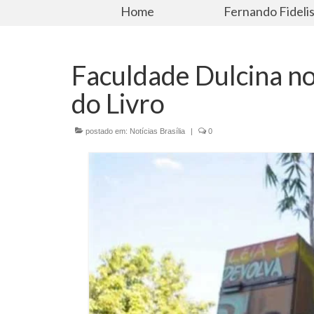
Home
Fernando Fideli
Faculdade Dulcina n
do Livro
postado em:
Notícias Brasília
|
0