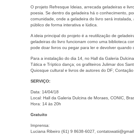
O projeto Refresque Ideias, arrecada geladeiras e liv
poesia. Se dentro da geladeira há o conhecimento, por f
comunidade, onde a geladeira do livro será instalada, 
público de forma interativa e lúdica.
A ideia principal do projeto é a reutilização de gelade
geladeiras do livro funcionam como uma biblioteca co
pode doar livros ou pegar para ler e devolver quando q
Para a instalação do dia 14, no Hall da Galeria Dulcin
Tática e Tríptico dança; os grafiteiros Julimar dos S
Quiosque cultural e livros de autores do DF; Contação
SERVIÇO:
Data: 14/04/18
Local: Hall da Galeria Dulcina de Moraes, CONIC, Bras
Hora: 14 às 20h
Gratuito
Imprensa:
Luciana Ribeiro (61) 9 8638-6027, contatowatii@gmai