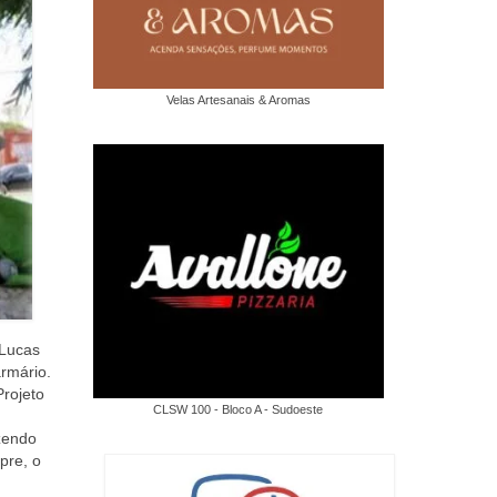
Velas Artesanais & Aromas
 Lucas
rmário.
Projeto
CLSW 100 - Bloco A - Sudoeste
azendo
pre, o