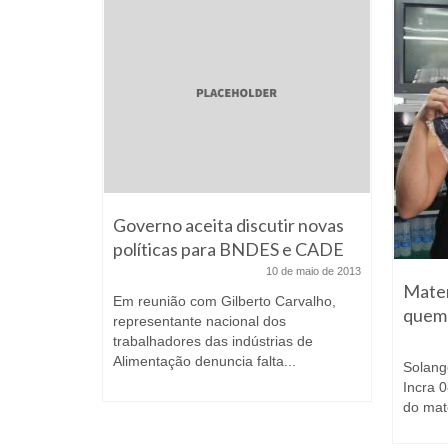
Governo aceita discutir novas
políticas para BNDES e CADE
10 de maio de 2013
 leva
Mater
Em reunião com Gilberto Carvalho,
ara
quem 
representante nacional dos
l
trabalhadores das indústrias de
Alimentação denuncia falta...
agosto de 2025
Solang
Incra 
do mate
 e amplia
igital As