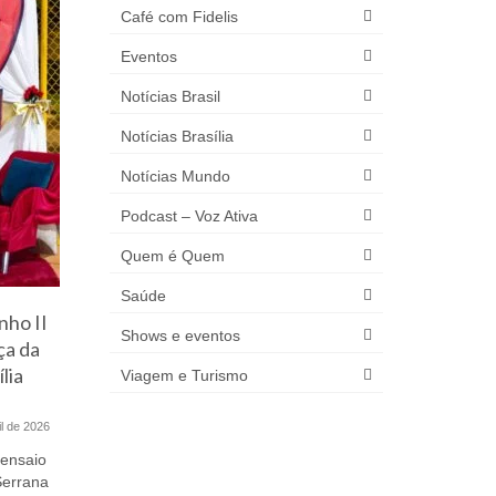
Café com Fidelis
Eventos
Notícias Brasil
Notícias Brasília
Notícias Mundo
Podcast – Voz Ativa
Quem é Quem
Saúde
nho II
I Fórum Integrado sobre Meio
Feira da
Shows e eventos
ça da
Ambiente discute e promove
sexta, e
lia
conscientização sobre a
Viagem e Turismo
proteção do Cerrado
Evento é gr
il de 2026
31 de maio de 2024
final de se
ensaio
Evento organizado pela Sema/DF
Serrana
abordará ações de preservação e