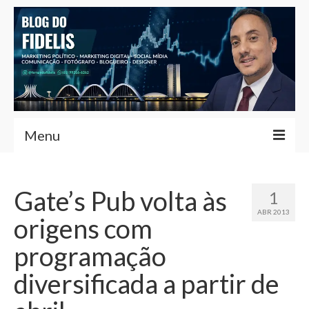
Menu
Home
Gate’s Pub volta às
1
Fernando Fidelis
ABR 2013
origens com
Café com Fidelis
programação
Notícias Brasília
diversificada a partir de
Contato