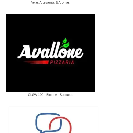
Velas Artesanais & Aromas
CLSW 100 - Bloco A - Sudoeste