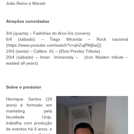
João Reino e Marsel.
Atrações convidadas
3/4 (quarta) – Fadinhas do Arco-Íris (covers)
6/4 (sábado) – Tiago Miranda – Rock nacional
(https://www.youtube.com/watch?v=qhZujPMj6aQ)
19/4 (sexta) – Calibre 61 – (Elvis Presley Tribute)
20/4 (sábado) – Inner Immensity – (Iron Maiden tribute –
wasted all years)
Sobre o produtor
Henrique Santos (24
anos) é formado em
marketing pela
faculdade Unip,
trabalha com produção
de eventos há 6 anos, e