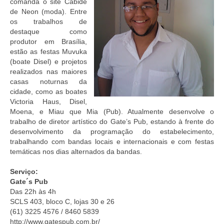
comanda o site Cabide
de Neon (moda). Entre
os trabalhos de
destaque como
produtor em Brasília,
estão as festas Muvuka
(boate Disel) e projetos
realizados nas maiores
casas noturnas da
cidade, como as boates
Victoria Haus, Disel,
Moena, e Miau que Mia (Pub). Atualmente desenvolve o
trabalho de diretor artístico do Gate’s Pub, estando à frente do
desenvolvimento da programação do estabelecimento,
trabalhando com bandas locais e internacionais e com festas
temáticas nos dias alternados da bandas.
Serviço:
Gate´s Pub
Das 22h às 4h
SCLS 403, bloco C, lojas 30 e 26
(61) 3225 4576 / 8460 5839
http://www.gatespub.com.br/