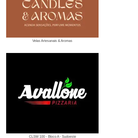
Velas Artesanais & Aromas
CLSW 100 - Bloco A - Sudoeste