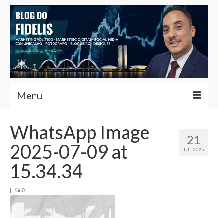
Menu
Home
WhatsApp Image
21
Fernando Fidelis
2025-07-09 at
JUL 2025
Café com Fidelis
15.34.34
Notícias Brasília
|
0
Contato