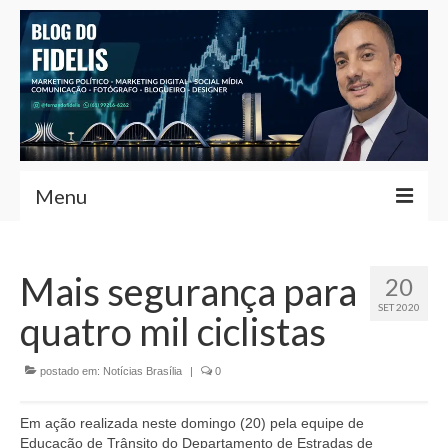
Menu
Home
Mais segurança para
20
Fernando Fidelis
SET 2020
quatro mil ciclistas
Café com Fidelis
Notícias Brasília
postado em:
Notícias Brasília
|
0
Contato
Em ação realizada neste domingo (20) pela equipe de
Educação de Trânsito do Departamento de Estradas de