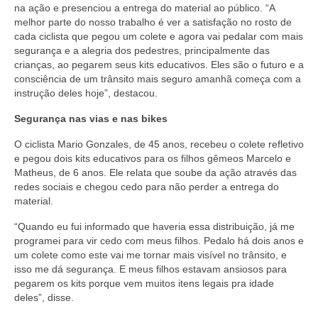
na ação e presenciou a entrega do material ao público. “A
melhor parte do nosso trabalho é ver a satisfação no rosto de
cada ciclista que pegou um colete e agora vai pedalar com mais
segurança e a alegria dos pedestres, principalmente das
crianças, ao pegarem seus kits educativos. Eles são o futuro e a
consciência de um trânsito mais seguro amanhã começa com a
instrução deles hoje”, destacou.
Segurança nas vias e nas bikes
O ciclista Mario Gonzales, de 45 anos, recebeu o colete refletivo
e pegou dois kits educativos para os filhos gêmeos Marcelo e
Matheus, de 6 anos. Ele relata que soube da ação através das
redes sociais e chegou cedo para não perder a entrega do
material.
“Quando eu fui informado que haveria essa distribuição, já me
programei para vir cedo com meus filhos. Pedalo há dois anos e
um colete como este vai me tornar mais visível no trânsito, e
isso me dá segurança. E meus filhos estavam ansiosos para
pegarem os kits porque vem muitos itens legais pra idade
deles”, disse.