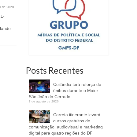
Carnaval de Brasília
contrários 
o de 2020
19 de fevereiro de 2020
Leandro Gr
defenderam
21-
Blocos homenageiam os 14 anos de
praça da 201 Norte e são opção de
olando
folia...
Posts Recentes
Ceilândia terá reforço de
ônibus durante o Maior
São João do Cerrado
7 de agosto de 2026
Carreta itinerante levará
cursos gratuitos de
comunicação, audiovisual e marketing
digital para quatro regiões do DF