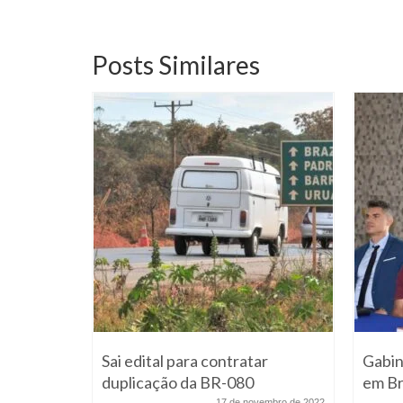
Posts Similares
de
dentados
pa
Sai edital para contratar
Gabin
duplicação da BR-080
em Br
embro de 2014
17 de novembro de 2022