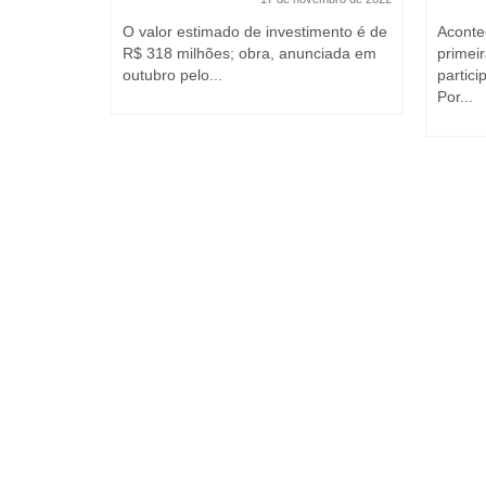
abalhadores
O valor estimado de investimento é de
Aconte
icos
R$ 318 milhões; obra, anunciada em
primei
 seminário
outubro pelo...
partici
Por...