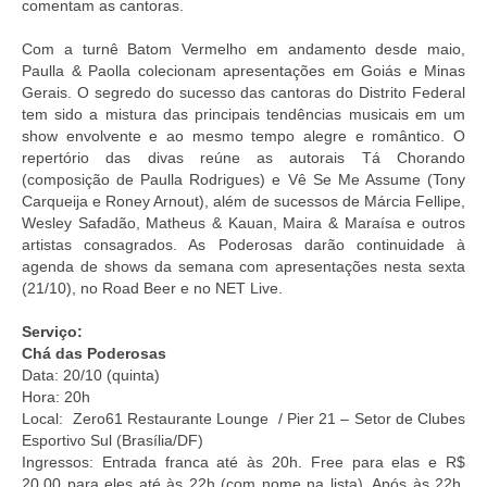
comentam as cantoras.
Com a turnê Batom Vermelho em andamento desde maio,
Paulla & Paolla colecionam apresentações em Goiás e Minas
Gerais. O segredo do sucesso das cantoras do Distrito Federal
tem sido a mistura das principais tendências musicais em um
show envolvente e ao mesmo tempo alegre e romântico. O
repertório das divas reúne as autorais Tá Chorando
(composição de Paulla Rodrigues) e Vê Se Me Assume (Tony
Carqueija e Roney Arnout), além de sucessos de Márcia Fellipe,
Wesley Safadão, Matheus & Kauan, Maira & Maraísa e outros
artistas consagrados. As Poderosas darão continuidade à
agenda de shows da semana com apresentações nesta sexta
(21/10), no Road Beer e no NET Live.
Serviço:
Chá das Poderosas
Data: 20/10 (quinta)
Hora: 20h
Local: Zero61 Restaurante Lounge / Pier 21 – Setor de Clubes
Esportivo Sul (Brasília/DF)
Ingressos: Entrada franca até às 20h. Free para elas e R$
20,00 para eles até às 22h (com nome na lista). Após às 22h,