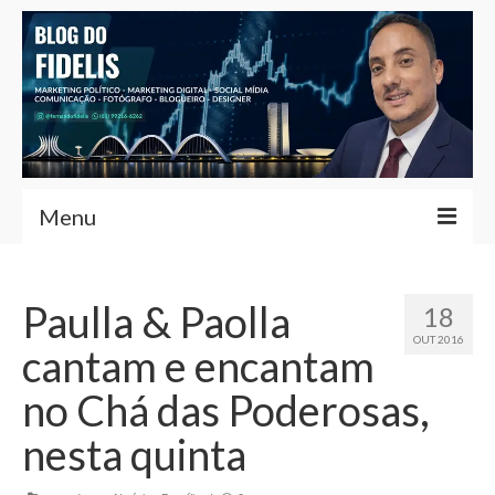
Menu
Home
Paulla & Paolla
18
Fernando Fidelis
OUT 2016
cantam e encantam
Café com Fidelis
no Chá das Poderosas,
Notícias Brasília
nesta quinta
Contato