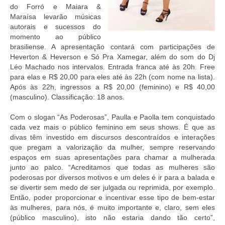
do Forró e Maiara &
Maraísa levarão músicas
autorais e sucessos do
momento ao público
brasiliense. A apresentação contará com participações de
Heverton & Heverson e Só Pra Xamegar, além do som do Dj
Léo Machado nos intervalos. Entrada franca até às 20h. Free
para elas e R$ 20,00 para eles até às 22h (com nome na lista).
Após às 22h, ingressos a R$ 20,00 (feminino) e R$ 40,00
(masculino). Classificação: 18 anos.
Com o slogan “As Poderosas”, Paulla e Paolla tem conquistado
cada vez mais o público feminino em seus shows. É que as
divas têm investido em discursos descontraídos e interações
que pregam a valorização da mulher, sempre reservando
espaços em suas apresentações para chamar a mulherada
junto ao palco. “Acreditamos que todas as mulheres são
poderosas por diversos motivos e um deles é ir para a balada e
se divertir sem medo de ser julgada ou reprimida, por exemplo.
Então, poder proporcionar e incentivar esse tipo de bem-estar
às mulheres, para nós, é muito importante e, claro, sem eles
(público masculino), isto não estaria dando tão certo”,