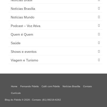
Notícias Brasília
Notícias Mundo
Podcast – Voz Ativa
Quem é Quem
Saúde
Shows e eventos
Viagem e Turismo
Home
Fernando Fidelis
Café com Fidelis
Notícias Brasília
Contato
Currículo
Blog do Fidelis © 2026 - Contato: (61) 99216-6262