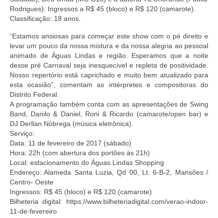
Rodrigues). Ingressos a R$ 45 (bloco) e R$ 120 (camarote).
Classificação: 18 anos.
“Estamos ansiosas para começar este show com o pé direito e
levar um pouco da nossa mistura e da nossa alegria ao pessoal
animado de Águas Lindas e região. Esperamos que a noite
desse pré Carnaval seja inesquecível e repleta de positividade.
Nosso repertório está caprichado e muito bem atualizado para
esta ocasião”, comentam as intérpretes e compositoras do
Distrito Federal.
A programação também conta com as apresentações de Swing
Band, Danilo & Daniel, Roni & Ricardo (camarote/open bar) e
DJ Derllan Nóbrega (música eletrônica).
Serviço:
Data: 11 de fevereiro de 2017 (sábado)
Hora: 22h (com abertura dos portões às 21h)
Local: estacionamento do Águas Lindas Shopping
Endereço: Alameda Santa Luzia, Qd 00, Lt. 6-B-2, Mansões /
Centro- Oeste
Ingressos: R$ 45 (bloco) e R$ 120 (camarote)
Bilheteria digital: https://www.bilheteriadigital.com/verao-indoor-
11-de-fevereiro