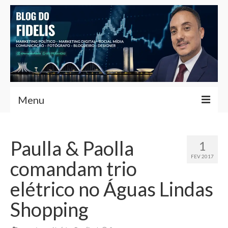
Menu
Home
Paulla & Paolla
1
Fernando Fidelis
FEV 2017
comandam trio
Café com Fidelis
elétrico no Águas Lindas
Notícias Brasília
Shopping
Contato