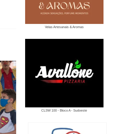
Velas Artesanais & Aromas
CLSW 100 - Bloco A - Sudoeste
Brasil atropela a Escócia,