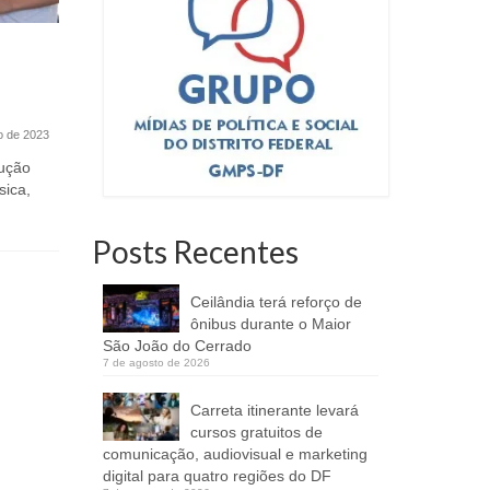
garante liderança do grupo e
chega forte às oitavas da Copa
Acordo p
do Mundo
dados e 
24 de junho de 2026
secretar
O Brasil confirmou sua força na Copa
o de 2023
do Mundo ao derrotar a Escócia por
3...
rução
Pastas de 
sica,
do DF firm
de tecnolog
Posts Recentes
Ceilândia terá reforço de
ônibus durante o Maior
São João do Cerrado
7 de agosto de 2026
Carreta itinerante levará
cursos gratuitos de
comunicação, audiovisual e marketing
digital para quatro regiões do DF