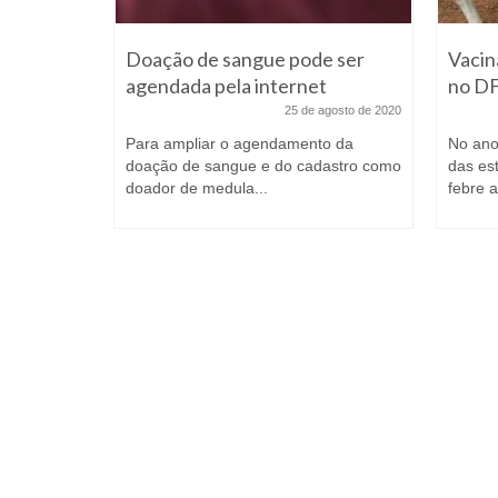
gueiro
Doação de sangue pode ser
Vacin
atureza
agendada pela internet
no DF
e abril de 2026
25 de agosto de 2020
ento, ficou
Para ampliar o agendamento da
No ano
ês no
doação de sangue e do cadastro como
das es
ento...
doador de medula...
febre a