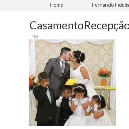
Home
Fernando Fideli
CasamentoRecepçã
|
0