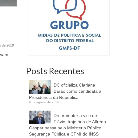
Teatro Nacional recebe alunos
Plenário
da Escola de Formação de
cobrança
Bailarinos do DF
serviços 
27 de novembro de 2025
ro de 2019
O Teatro Nacional abrirá suas portas
Proposto p
neste sábado, 6 de dezembro, para
(PSC), o p
levam
receber os alunos...
que, após 
Posts Recentes
DC oficializa Clariana
Barão como candidata à
Presidência da República
6 de agosto de 2026
De promotor a vice de
Flávio: trajetória de Alfredo
Gaspar passa pelo Ministério Público,
Segurança Pública e CPMI do INSS