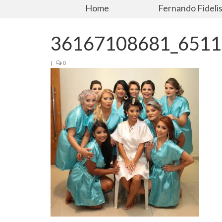
Home
Fernando Fideli
36167108681_6511
|
0