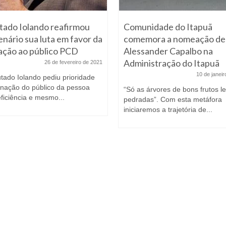
ado Iolando reafirmou
Comunidade do Itapuã
enário sua luta em favor da
comemora a nomeação de
ação ao público PCD
Alessander Capalbo na
Administração do Itapuã
26 de fevereiro de 2021
10 de janei
tado Iolando pediu prioridade
inação do público da pessoa
“Só as árvores de bons frutos 
ficiência e mesmo...
pedradas”. Com esta metáfora
iniciaremos a trajetória de...