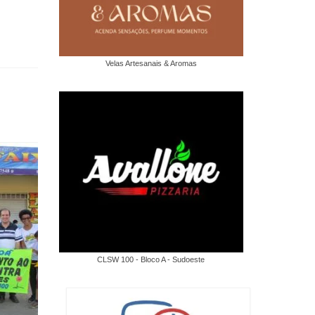
Velas Artesanais & Aromas
CLSW 100 - Bloco A - Sudoeste