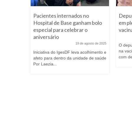
 será
Pacientes internados no
Deput
i dobrar
Hospital de Base ganham bolo
em pl
especial para celebrar o
vacin
janeiro de 2023
aniversário
 Celina
 6º
19 de agosto de 2025
O depu
na vac
Iniciativa do IgesDF leva acolhimento e
com de
afeto para dentro da unidade de saúde
Por Laezia...