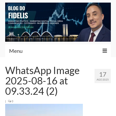
Menu
Home
WhatsApp Image
17
Fernando Fidelis
2025-08-16 at
AGO 2025
Café com Fidelis
09.33.24 (2)
Notícias Brasília
|
0
Contato