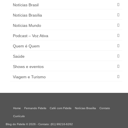
Notícias Brasil
Notícias Brasília
Notícias Mundo
Podcast – Voz Ativa
Quem é Quem
Saúde
Shows e eventos
Viagem e Turismo
Home
Fernando Fidelis
Café com Fidelis
Notícias Brasília
Contato
Currículo
Blog do Fidelis © 2026 - Contato: (61) 99216-6262