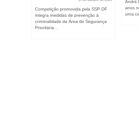
André 
 março de 2023
anos n
Competição promovida pela SSP-DF
uma ca
integra medidas de prevenção à
tes como
criminalidade da Área de Segurança
 a
Prioritária...