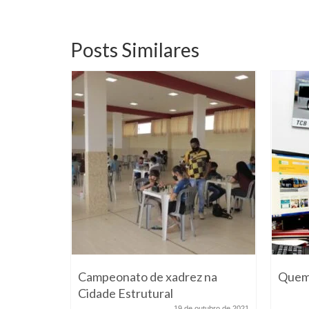
Posts Similares
res
Campeonato de xadrez na
Quem
troncos
Cidade Estrutural
19 de outubro de 2021