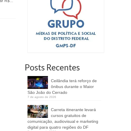
entidades religiosas e de
ar R$...
Presa pre
assistência social
maio, Deol
11 de abril de 2022
novo revés
Advogados 
Para incentivar e garantir o
atendimento social gratuito voltado
para crianças, adolescentes, idosos,
pessoas com...
Posts Recentes
Ceilândia terá reforço de
ônibus durante o Maior
São João do Cerrado
7 de agosto de 2026
Carreta itinerante levará
cursos gratuitos de
comunicação, audiovisual e marketing
digital para quatro regiões do DF