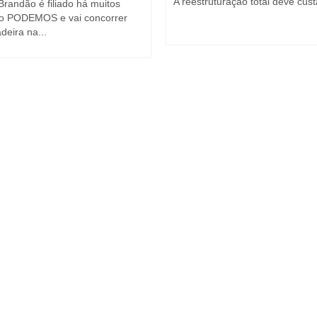
A reestruturação total deve cust
Brandão é filiado há muitos
o PODEMOS e vai concorrer
deira na...