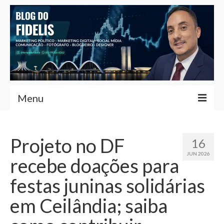
Menu
Home
Projeto no DF
16
Fernando Fidelis
JUN 2026
recebe doações para
Café com Fidelis
festas juninas solidárias
Notícias Brasília
em Ceilândia; saiba
Contato