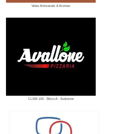
Velas Artesanais & Aromas
CLSW 100 - Bloco A - Sudoeste