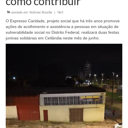
como contribuir
Currículo
postado em:
Notícias Brasília
|
0
O Expresso Caridade, projeto social que há três anos promove
ações de acolhimento e assistência a pessoas em situação de
vulnerabilidade social no Distrito Federal, realizará duas festas
juninas solidárias em Ceilândia neste mês de junho.