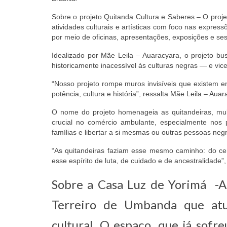
Sobre o projeto Quitanda Cultura e Saberes – O proj
atividades culturais e artísticas com foco nas expressõ
por meio de oficinas, apresentações, exposições e ses
Idealizado por Mãe Leila – Auaracyara, o projeto bus
historicamente inacessível às culturas negras — e vic
“Nosso projeto rompe muros invisíveis que existem ent
potência, cultura e história”, ressalta Mãe Leila – Au
O nome do projeto homenageia as quitandeiras, 
crucial no comércio ambulante, especialmente nos p
famílias e libertar a si mesmas ou outras pessoas neg
“As quitandeiras faziam esse mesmo caminho: do cent
esse espírito de luta, de cuidado e de ancestralidade”
Sobre a Casa Luz de Yorimá -A
Terreiro de Umbanda que atua
cultural. O espaço, que já so