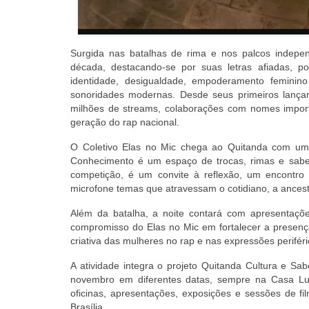
Surgida nas batalhas de rima e nos palcos indepe
década, destacando-se por suas letras afiadas, 
identidade, desigualdade, empoderamento feminino
sonoridades modernas. Desde seus primeiros lançam
milhões de streams, colaborações com nomes importa
geração do rap nacional.
O Coletivo Elas no Mic chega ao Quitanda com uma
Conhecimento é um espaço de trocas, rimas e saber
competição, é um convite à reflexão, um encontro 
microfone temas que atravessam o cotidiano, a ancest
Além da batalha, a noite contará com apresentaçõ
compromisso do Elas no Mic em fortalecer a presença
criativa das mulheres no rap e nas expressões periféri
A atividade integra o projeto Quitanda Cultura e Sa
novembro em diferentes datas, sempre na Casa Luz d
oficinas, apresentações, exposições e sessões de fi
Brasília.