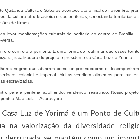
eto Quitanda Cultura e Saberes acontece até o final de novembro, pr
es da cultura afro-brasileira e das periferias, conectando territórios e 
sões de filmes.
ca levar manifestações culturais da periferia ao centro de Brasília
e-versa.
re o centro e a periferia. É uma forma de reafirmar que esses territ
aracyara, idealizadora do projeto e presidente da Casa Luz de Yorimá.
mulheres negras que atuaram como empreendedoras e desempenhar
eríodos colonial e imperial. Muitas vendiam alimentos para susten
ras escravizadas.
ro para a periferia, acolhendo, vendendo, resistindo. Nosso projeto
, pontua Mãe Leila – Auaracyara.
 Casa Luz de Yorimá é um Ponto de Cult
 na valorização da diversidade religi
freu derrubada, se mantém como um impor