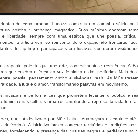
ndentes da cena urbana, Fugazzi construiu um caminho sólido ao 
postura política e presença magnética. Suas músicas abordam te
 e liberdade, sempre com uma estética que une poesia, crítica 
entos, a artista vem se reinventando e expandindo fronteiras, ac
ntes do hip-hop e participações em festivais que deram visibilidad
 proposta potente que une arte, conhecimento e resistência. A Ba
es que celebra a força da voz feminina e das periferias. Mais do
entre poesia, pensamento crítico e vivências reais. As MCs traze
ralidade, a luta e o amor, transformando palavras em movimento.
es musicais e performances que prometem levantar o público e rea
 feminina nas culturas urbanas, ampliando a representatividade e a 
cas.
beres, que foi idealizado por Mãe Leila – Auaracyara e acontece até
e Yorimá. A iniciativa busca conectar territórios e tradições por
lmes, fortalecendo a presença das culturas negras e periféricas no 