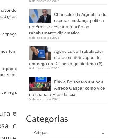
6 de agosto de 2026
omovendo
Chanceler da Argentina diz
tradições
esperar mudança política
no Brasil e descarta reação ao
rebaixamento diplomático
 — espaço
6 de agosto de 2026
Agências do Trabalhador
órios têm
oferecem 806 vagas de
emprego no DF nesta quinta-feira (6)
am papel
6 de agosto de 2026
tar suas
Flávio Bolsonaro anuncia
Alfredo Gaspar como vice
 carrega
na chapa à Presidência
5 de agosto de 2026
ura e
Categorias
osa e
Artigos
tante