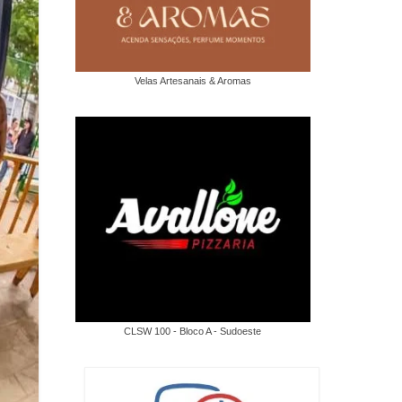
Velas Artesanais & Aromas
CLSW 100 - Bloco A - Sudoeste