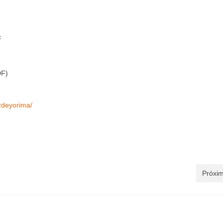
c
DF)
zdeyorima/
Próxim