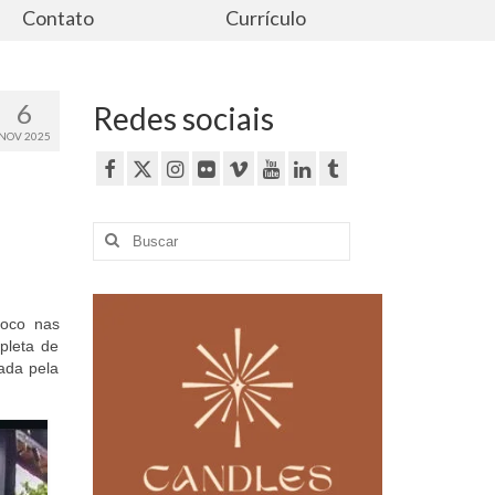
Contato
Currículo
6
Redes sociais
NOV 2025
Buscar
por:
foco nas
epleta de
ada pela