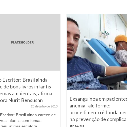
 Escritor: Brasil ainda
 de bons livros infantis
emas ambientais, afirma
Exsanguínea em paciente
tora Nurit Bensusan
anemia falciforme:
23 de julho de 2013
procedimento é fundamen
Escritor: Brasil ainda carece de
na prevenção de complic
vros infantis com temas
graves
ais, afirma escritora...