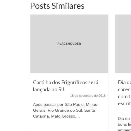
Posts Similares
Cartilha dos Frigoríficos será
Dia do
lançada no RJ
carece
com t
18 de novembro de 2013
il em
escri
Após passar por São Paulo, Minas
Gerais, Rio Grande do Sul, Santa
 março de 2026
Catarina, Mato Grosso,...
Dia do 
e para
bons li
trar no
ambient