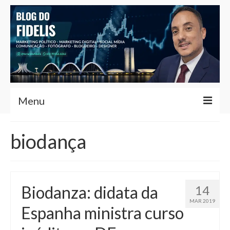
Menu
Home
biodança
Fernando Fidelis
Café com Fidelis
Biodanza: didata da
14
Notícias Brasília
MAR 2019
Espanha ministra curso
Contato