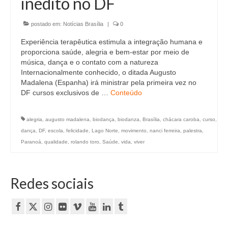
inédito no DF
Currículo
postado em:
Notícias Brasília
|
0
Experiência terapêutica estimula a integração humana e
proporciona saúde, alegria e bem-estar por meio de
música, dança e o contato com a natureza
Internacionalmente conhecido, o ditada Augusto
Madalena (Espanha) irá ministrar pela primeira vez no
DF cursos exclusivos de …
Conteúdo
alegria
,
augusto madalena
,
biodança
,
biodanza
,
Brasília
,
chácara caroba
,
curso
,
dança
,
DF
,
escola
,
felicidade
,
Lago Norte
,
movimento
,
nanci ferreira
,
palestra
,
Paranoá
,
qualidade
,
rolando toro
,
Saúde
,
vida
,
viver
Redes sociais